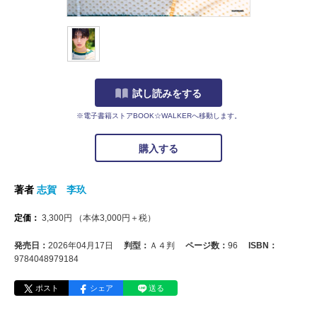
試し読みをする
※電子書籍ストアBOOK☆WALKERへ移動します。
購入する
著者
志賀 李玖
定価：
3,300
円
（本体
3,000
円＋税）
発売日：
2026年04月17日
判型：
Ａ４判
ページ数：
96
ISBN：
9784048979184
ポスト
シェア
送る