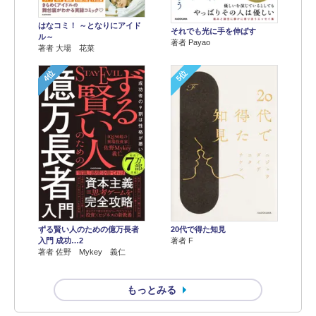
はなコミ！ ～となりにアイド
それでも光に手を伸ばす
ル～
著者 Payao
著者 大場 花菜
4位
5位
ずる賢い人のための億万長者
20代で得た知見
入門 成功…2
著者 F
著者 佐野 Mykey 義仁
もっとみる