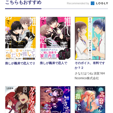
こちらもおすすめ
Recommended by
そのボイス、有料です
推しが義弟で恋人で
推しが義弟で恋人で２
か？２
さなだはつね 須賀 NH
Ncomico株式会社