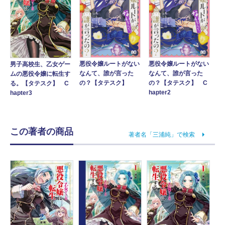
悪役令嬢ルートがない
悪役令嬢ルートがない
男子高校生、乙女ゲー
なんて、誰が言った
なんて、誰が言った
ムの悪役令嬢に転生す
の？【タテスク】
の？【タテスク】 C
る。【タテスク】 C
hapter2
hapter3
この著者の商品
著者名「三浦純」で検索