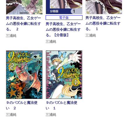
電子版
男子高校生、乙女ゲー
男子高校生、乙女ゲー
ムの悪役令嬢に転生す
ムの悪役令嬢に転生す
男子高校生、乙女ゲー
る。 1
る。 2
ムの悪役令嬢に転生す
る。【分冊版】
三浦純
三浦純
三浦純
９のパズルと魔法使
９のパズルと魔法使
い ２
い １
三浦純
三浦純