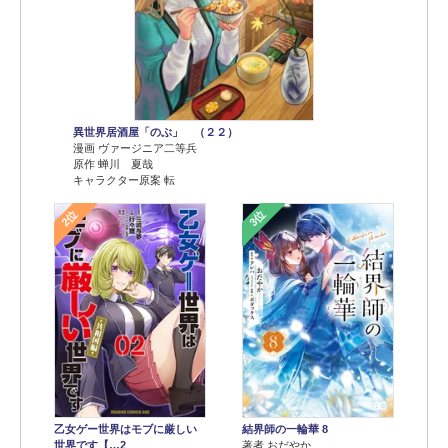
異世界居酒屋「のぶ」 （２２）
漫画 ヴァージニア二等兵
原作 蝉川 夏哉
キャラクター原案 転
2位
3位
乙女ゲー世界はモブに厳しい
結界師の一輪華 8
世界です【…2
著者 おだやか