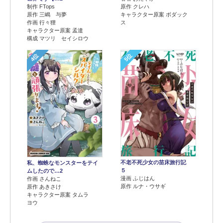
制作 FTops
原作 クレハ
原作 三嶋 与夢
キャラクター原案 ボダック
作画 行々狸
ス
キャラクター原案 孟達
構成 マツリ セイシロウ
4位
5位
不老不死少女の苗床旅行記
私、蜘蛛なモンスターをテイ
５
ムしたので…2
漫画 ふじはん
作画 さんねこ
原作 ルナ・ウサギ
原作 あきさけ
キャラクター原案 タムラ
ヨウ