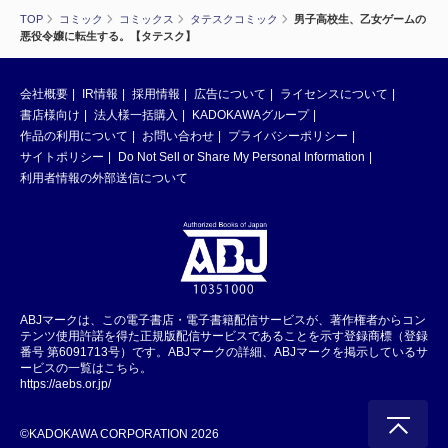
TOP
コミック
コミックス
タテスクコミック
男子高校生、乙女ゲームの
悪役令嬢に転生する。【タテスク】
会社概要
IR情報
採用情報
広告について
ライセンスについて
書店様向け
法人様一括購入
KADOKAWAグループ
作品の利用について
お問い合わせ
プライバシーポリシー
サイトポリシー
Do Not Sell or Share My Personal Information
利用者情報の外部送信について
ABJマークは、この電子書店・電子書籍配信サービスが、著作権者からコン
テンツ使用許諾を得た正規版配信サービスであることを示す登録商標（登録
番号 第6091713号）です。ABJマークの詳細、ABJマークを掲示しているサ
ービスの一覧はこちら。
https://aebs.or.jp/
©KADOKAWA CORPORATION 2026