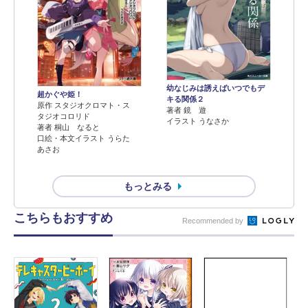
幼なじみは誘えばいつでもデ
超かぐや姫！
キる関係２
原作 スタジオクロマト・ス
著者 鏡 遊
タジオコロリド
イラスト うなさか
著者 桐山 なると
口絵・本文イラスト うらた
あさお
もっとみる
こちらもおすすめ
Recommended by