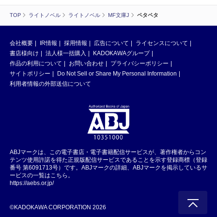
TOP
ライトノベル
ライトノベル
MF文庫J
ペタペタ
会社概要
IR情報
採用情報
広告について
ライセンスについて
書店様向け
法人様一括購入
KADOKAWAグループ
作品の利用について
お問い合わせ
プライバシーポリシー
サイトポリシー
Do Not Sell or Share My Personal Information
利用者情報の外部送信について
ABJマークは、この電子書店・電子書籍配信サービスが、著作権者からコン
テンツ使用許諾を得た正規版配信サービスであることを示す登録商標（登録
番号 第6091713号）です。ABJマークの詳細、ABJマークを掲示しているサ
ービスの一覧はこちら。
https://aebs.or.jp/
©KADOKAWA CORPORATION 2026