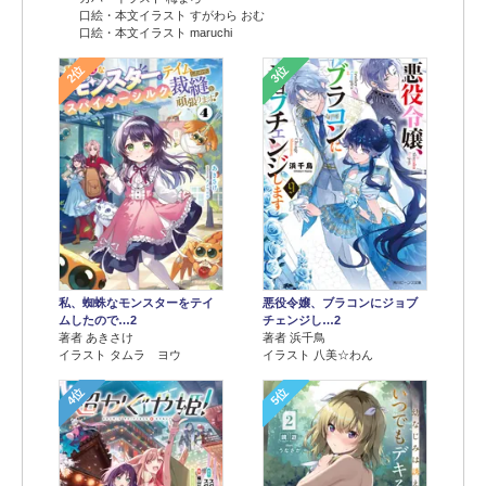
口絵・本文イラスト すがわら おむ
口絵・本文イラスト maruchi
2位
3位
悪役令嬢、ブラコンにジョブ
私、蜘蛛なモンスターをテイ
チェンジし…2
ムしたので…2
著者 浜千鳥
著者 あきさけ
イラスト 八美☆わん
イラスト タムラ ヨウ
4位
5位