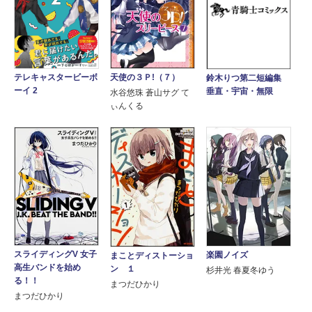
天使の３Ｐ!（７）
テレキャスタービーボ
鈴木りつ第二短編集
ーイ 2
垂直・宇宙・無限
水谷悠珠 蒼山サグ て
ぃんくる
スライディングV 女子
楽園ノイズ
まことディストーショ
高生バンドを始め
ン １
杉井光 春夏冬ゆう
る！！
まつだひかり
まつだひかり