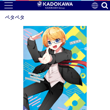
ペタペタ
電子版