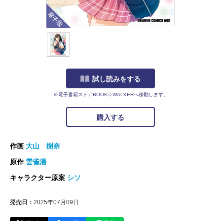
電子版
試し読みをする
※電子書籍ストアBOOK☆WALKERへ移動します。
購入する
作画
大山 樹奈
原作
雲雀湯
キャラクター原案
シソ
発売日：
2025年07月09日