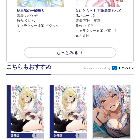
結界師の一輪華 8
はにとらっ！ 召喚勇者をハメ
著者 おだやか
るハニー…2
原作 クレハ
著者 宮社 惣恭
キャラクター原案 ボダック
原作 けてる
ス
キャラクター原案 氷室 し
ゅんすけ
もっとみる
こちらもおすすめ
Recommended by