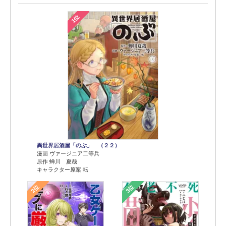
1位
異世界居酒屋「のぶ」 （２２）
漫画 ヴァージニア二等兵
原作 蝉川 夏哉
キャラクター原案 転
2位
3位