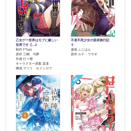
乙女ゲー世界はモブに厳しい
不老不死少女の苗床旅行記
世界です【…2
５
制作 FTops
漫画 ふじはん
原作 三嶋 与夢
原作 ルナ・ウサギ
作画 行々狸
キャラクター原案 孟達
構成 マツリ セイシロウ
4位
5位