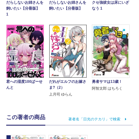
だらしないお姉さんを
だらしないお姉さんを
クセ強彼女は床にいざ
飼いたい【分冊版】
飼いたい【分冊版】
なう 1
1
だれがエルフのお嫁さ
勇者サマは13歳！
君への湿度100ぱーせ
ま?（2）
んと
阿智太郎 はちろく
上月司 ゆらん
この著者の商品
著者名「日光のテカリ」で検索