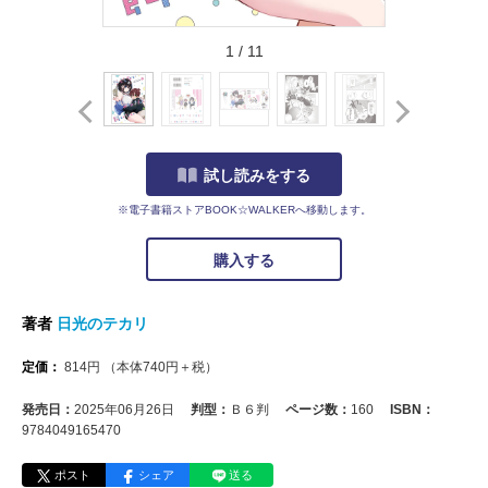
1
/
11
試し読みをする
※電子書籍ストアBOOK☆WALKERへ移動します。
購入する
著者
日光のテカリ
定価：
814
円
（本体
740
円＋税）
発売日：
2025年06月26日
判型：
Ｂ６判
ページ数：
160
ISBN：
9784049165470
ポスト
シェア
送る