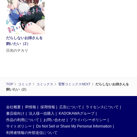
だらしないお姉さんを
飼いたい（2）
日光のテカリ
TOP
コミック
コミックス
電撃コミックスNEXT
だらしないお姉さんを
飼いたい（2）
会社概要
IR情報
採用情報
広告について
ライセンスについて
書店様向け
法人様一括購入
KADOKAWAグループ
作品の利用について
お問い合わせ
プライバシーポリシー
サイトポリシー
Do Not Sell or Share My Personal Information
利用者情報の外部送信について