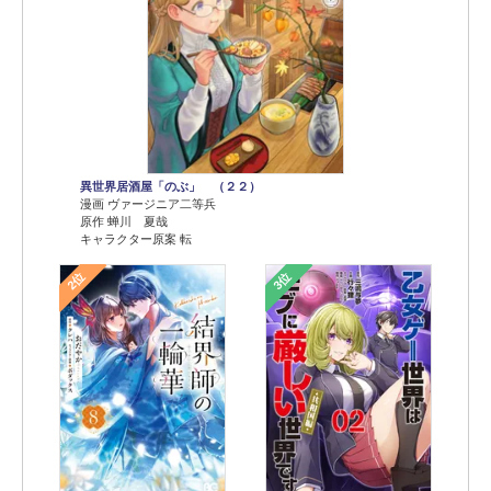
異世界居酒屋「のぶ」 （２２）
漫画 ヴァージニア二等兵
原作 蝉川 夏哉
キャラクター原案 転
2位
3位