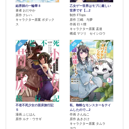
結界師の一輪華 8
乙女ゲー世界はモブに厳しい
著者 おだやか
世界です【…2
原作 クレハ
制作 FTops
キャラクター原案 ボダック
原作 三嶋 与夢
ス
作画 行々狸
キャラクター原案 孟達
構成 マツリ セイシロウ
4位
5位
不老不死少女の苗床旅行記
私、蜘蛛なモンスターをテイ
５
ムしたので…2
漫画 ふじはん
作画 さんねこ
原作 ルナ・ウサギ
原作 あきさけ
キャラクター原案 タムラ
ヨウ