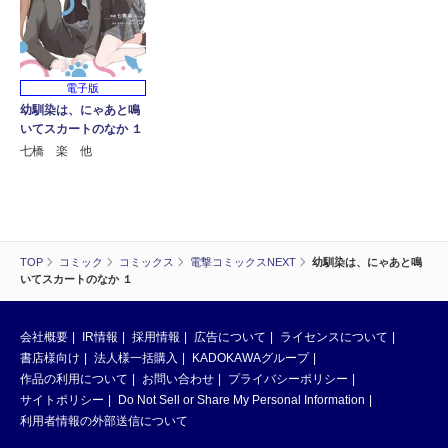
電子版
幼馴染は、にゃあと鳴
いてスカートのなか １
七橋 楽 他
TOP
コミック
コミックス
電撃コミックスNEXT
幼馴染は、にゃあと鳴
いてスカートのなか １
会社概要
IR情報
採用情報
広告について
ライセンスについて
書店様向け
法人様一括購入
KADOKAWAグループ
作品の利用について
お問い合わせ
プライバシーポリシー
サイトポリシー
Do Not Sell or Share My Personal Information
利用者情報の外部送信について