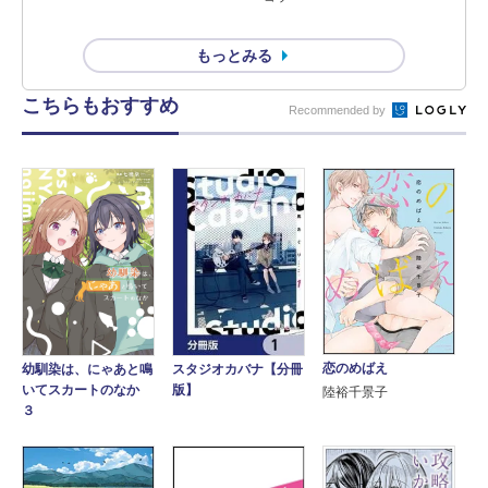
もっとみる
こちらもおすすめ
Recommended by
恋のめばえ
幼馴染は、にゃあと鳴
スタジオカバナ【分冊
いてスカートのなか
版】
陸裕千景子
３