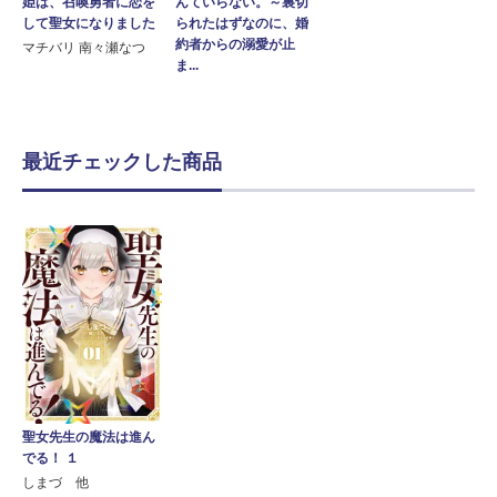
姫は、召喚勇者に恋を
んていらない。～裏切
して聖女になりました
られたはずなのに、婚
約者からの溺愛が止
マチバリ 南々瀬なつ
ま...
最近チェックした商品
聖女先生の魔法は進ん
でる！ １
しまづ 他