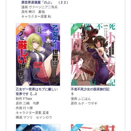
異世界居酒屋「のぶ」 （２２）
漫画 ヴァージニア二等兵
原作 蝉川 夏哉
キャラクター原案 転
2位
3位
乙女ゲー世界はモブに厳しい
不老不死少女の苗床旅行記
世界です【…2
５
制作 FTops
漫画 ふじはん
原作 三嶋 与夢
原作 ルナ・ウサギ
作画 行々狸
キャラクター原案 孟達
構成 マツリ セイシロウ
4位
5位