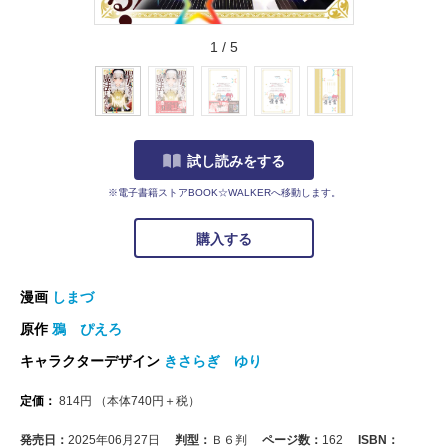
1
/
5
試し読みをする
※電子書籍ストアBOOK☆WALKERへ移動します。
購入する
漫画
しまづ
原作
鴉 ぴえろ
キャラクターデザイン
きさらぎ ゆり
定価：
814
円
（本体
740
円＋税）
発売日：
2025年06月27日
判型：
Ｂ６判
ページ数：
162
ISBN：