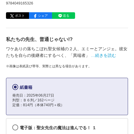
9784049165326
ポスト
シェア
送る
私たちの先生、普通じゃない!?
ワケありの落ちこぼれ聖女候補の２人、エミーとアンジェ。彼女
たちを自らの後継者にするべく、「異端者」
…続きを読む
※画像は表紙及び帯等、実際とは異なる場合があります。
紙書籍
発売日：2025年06月27日
判型：Ｂ６判／162ページ
定価：814円（本体740円＋税）
電子版：聖女先生の魔法は進んでる！ １