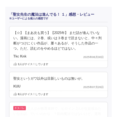
「聖女先生の魔法は進んでる！ １」感想・レビュー
※ユーザーによる個人の感想です
【☆】【まあ次も買う】【2025年】 まだ話が進んでいな
い。漫画には、２巻、或いは３巻まで読まないと、中々判
断がつけにくい作品が、屡々あるが、そうした作品の一
つ。ただ、読むのをやめるほどではない。
Tkc Knk
2025年06月30日
1
人がナイス！しています
聖女というガワ以外は目新しいものは無いが。
KUU
2025年07月26日
0
人がナイス！しています
主人公が教育者枠で、ヒロイン 3人が生徒役みた
いなお話...でいいのかな...？筋肉魔法ではないけど、運用