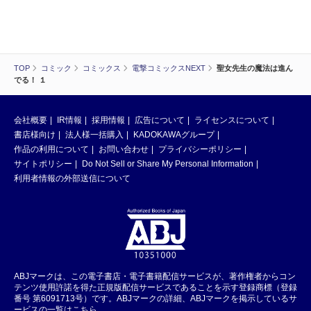
TOP
コミック
コミックス
電撃コミックスNEXT
聖女先生の魔法は進ん
でる！ １
会社概要
IR情報
採用情報
広告について
ライセンスについて
書店様向け
法人様一括購入
KADOKAWAグループ
作品の利用について
お問い合わせ
プライバシーポリシー
サイトポリシー
Do Not Sell or Share My Personal Information
利用者情報の外部送信について
ABJマークは、この電子書店・電子書籍配信サービスが、著作権者からコン
テンツ使用許諾を得た正規版配信サービスであることを示す登録商標（登録
番号 第6091713号）です。ABJマークの詳細、ABJマークを掲示しているサ
ービスの一覧はこちら。