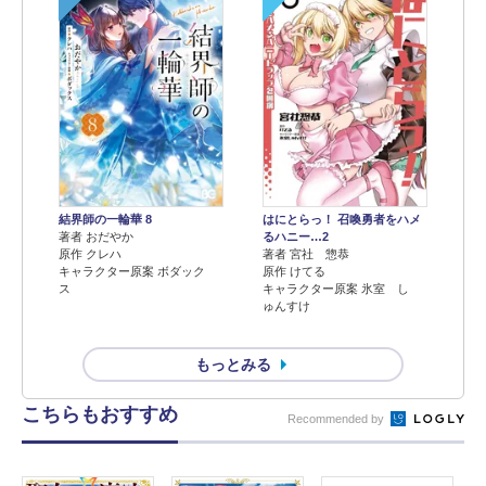
結界師の一輪華 8
はにとらっ！ 召喚勇者をハメ
著者 おだやか
るハニー…2
原作 クレハ
著者 宮社 惣恭
キャラクター原案 ボダック
原作 けてる
ス
キャラクター原案 氷室 し
ゅんすけ
もっとみる
こちらもおすすめ
Recommended by