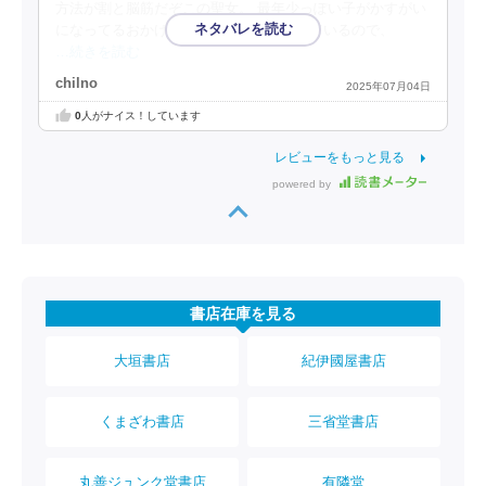
方法が割と脳筋だぞこの聖女。 最年少っぽい子がかすがい
になってるおかげで話がスムーズになっているので、
…続きを読む
chilno
2025年07月04日
0
人がナイス！しています
レビューをもっと見る
powered by
書店在庫を見る
大垣書店
紀伊國屋書店
くまざわ書店
三省堂書店
丸善ジュンク堂書店
有隣堂