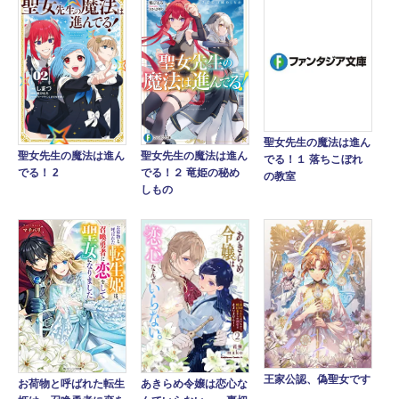
聖女先生の魔法は進ん
聖女先生の魔法は進ん
聖女先生の魔法は進ん
でる！１ 落ちこぼれ
でる！２ 竜姫の秘め
でる！ 2
の教室
しもの
王家公認、偽聖女です
お荷物と呼ばれた転生
あきらめ令嬢は恋心な