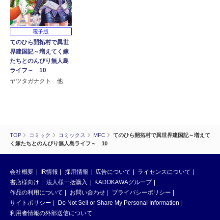
電子版
てのひら開拓村で異世
界建国記～増えてく嫁
たちとのんびり無人島
ライフ～ 10
ヤツタガナクト 他
TOP
コミック
コミックス
MFC
てのひら開拓村で異世界建国記～増えて
く嫁たちとのんびり無人島ライフ～ 10
会社概要
IR情報
採用情報
広告について
ライセンスについて
書店様向け
法人様一括購入
KADOKAWAグループ
作品の利用について
お問い合わせ
プライバシーポリシー
サイトポリシー
Do Not Sell or Share My Personal Information
利用者情報の外部送信について