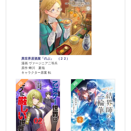
異世界居酒屋「のぶ」 （２２）
漫画 ヴァージニア二等兵
原作 蝉川 夏哉
キャラクター原案 転
2位
3位