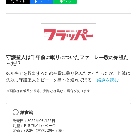
ポスト
シェア
送る
守護聖人は千年前に眠りについたファーレ―教の始祖だ
った!?
妹ルキアを救出するため神殿に乗り込んだカイだったが、作戦は
失敗し守護聖人とビーエを島へと連れて帰る
…続きを読む
※画像は表紙及び帯等、実際とは異なる場合があります。
紙書籍
発売日：2025年08月22日
判型：Ｂ６判／172ページ
定価：792円（本体720円＋税）