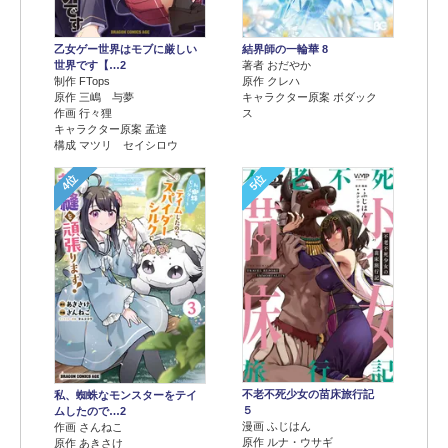
乙女ゲー世界はモブに厳しい
結界師の一輪華 8
世界です【…2
著者 おだやか
制作 FTops
原作 クレハ
原作 三嶋 与夢
キャラクター原案 ボダック
作画 行々狸
ス
キャラクター原案 孟達
構成 マツリ セイシロウ
4位
5位
不老不死少女の苗床旅行記
私、蜘蛛なモンスターをテイ
５
ムしたので…2
漫画 ふじはん
作画 さんねこ
原作 ルナ・ウサギ
原作 あきさけ