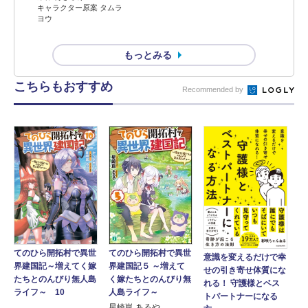
キャラクター原案 タムラ
ヨウ
もっとみる
こちらもおすすめ
Recommended by
てのひら開拓村で異世
てのひら開拓村で異世
意識を変えるだけで幸
界建国記５ ～増えて
界建国記～増えてく嫁
せの引き寄せ体質にな
く嫁たちとのんびり無
たちとのんびり無人島
れる！ 守護様とベス
人島ライフ～
ライフ～ 10
トパートナーになる
星崎崑 あるや