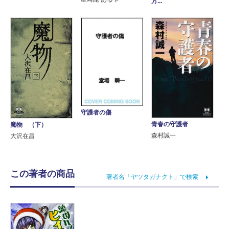
方...
守護者の傷
青春の守護者
魔物 （下）
森村誠一
大沢在昌
この著者の商品
著者名「ヤツタガナクト」で検索