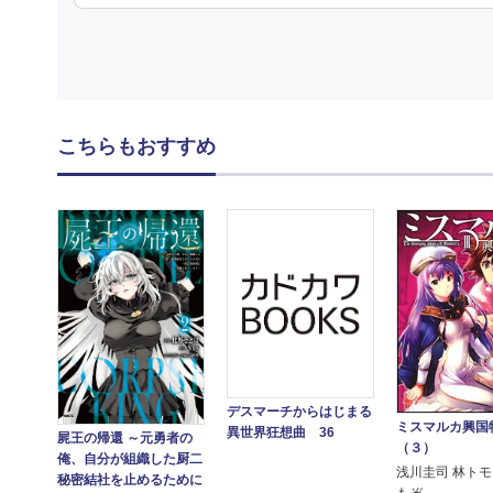
こちらもおすすめ
デスマーチからはじまる
ミスマルカ興
異世界狂想曲 36
屍王の帰還 ～元勇者の
（３）
俺、自分が組織した厨二
浅川圭司 林トモ
秘密結社を止めるために