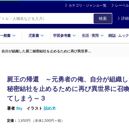
カテゴリ・ジャンル一覧
レーベル
検索
詳細
一般書
児童書
学習参考書
生活
実用
雑誌
ムック
・
・
、自分が組織した厨二秘密結社を止めるために再び異世界…
屍王の帰還 ～元勇者の俺、自分が組織し
秘密結社を止めるために再び異世界に召
てしまう～３
著者
Sty
イラスト
詰め木
定価：
1,650
円 （本体
1,500
円＋税）