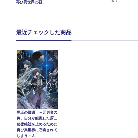
もぞ
再び異世界に召...
最近チェックした商品
屍王の帰還 ～元勇者の
俺、自分が組織した厨二
秘密結社を止めるために
再び異世界に召喚されて
しまう～３