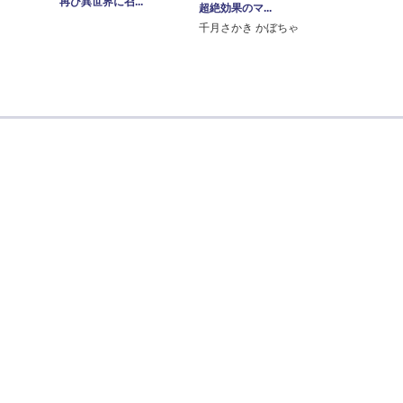
再び異世界に召...
超絶効果のマ...
千月さかき かぼちゃ