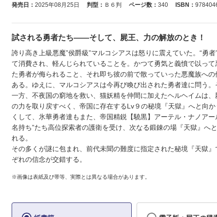
発売日：
2025年08月25日
判型：
Ｂ６判
ページ数：
340
ISBN：
978404
試される勇者たち――そして、屍王、力の解放のとき！
誇り高き上級悪魔”侯爵級”マルコシアスは怒りに震えていた。“勇者
て消費され、軽んじられていることを。かつて勇気と義憤で以って
た勇者が侮られること、それ即ち彼の前で散っていった悪魔族への
ある。ゆえに、マルコシアスは今再び喚び出された勇者達に問う。
一方、不夜国の窮地を救い、猫妖精を仲間に加えたヘルヘイムは、
の力を取り戻すべく、帝国に存在するLv９の秘境『天獄』へと向か
くして、氷華勇者達もまた、帝国精鋭【驍黒】アーテル・ナノアー
名持ち”たち高位探索者の護衛を受け、次なる鍛錬の場『天獄』へ
れる。
その多くが謎に包まれ、前代未聞の難度に指定された秘境『天獄』
ぞれの信念が交錯する。
※画像は表紙及び帯等、実際とは異なる場合があります。