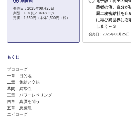
紙書籍
電子版：屍王の帰
勇者の俺、自分が
発売日：2025年08月25日
判型：Ｂ６判／340ページ
厨二秘密結社を止
定価：1,650円（本体1,500円＋税）
に再び異世界に召
しまう～３
発売日：2025年08月25日
もくじ
プロローグ
一章 目的地
二章 集結と交錯
幕間 異常性
三章 パワーレベリング
四章 真贋を問う
五章 悪魔龍
エピローグ