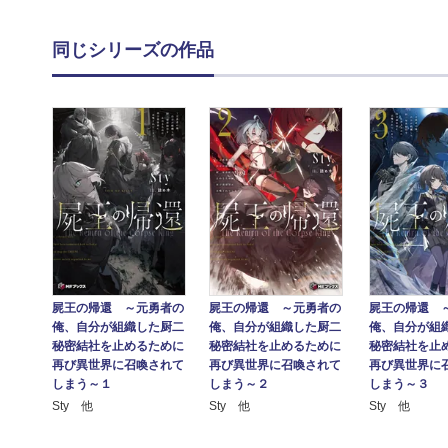
同じシリーズの作品
屍王の帰還 ～元勇者の
屍王の帰還 ～元勇者の
屍王の帰還 
俺、自分が組織した厨二
俺、自分が組織した厨二
俺、自分が組
秘密結社を止めるために
秘密結社を止めるために
秘密結社を止
再び異世界に召喚されて
再び異世界に召喚されて
再び異世界に
しまう～１
しまう～２
しまう～３
Sty 他
Sty 他
Sty 他