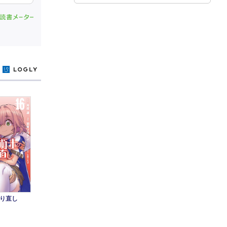
y
やり直し