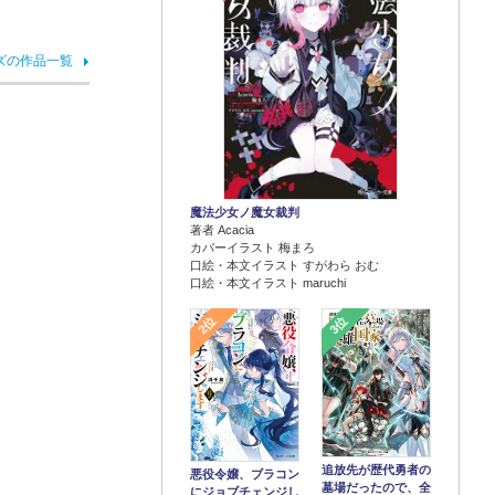
ズの作品一覧
魔法少女ノ魔女裁判
著者 Acacia
カバーイラスト 梅まろ
口絵・本文イラスト すがわら おむ
口絵・本文イラスト maruchi
2位
3位
追放先が歴代勇者の
悪役令嬢、ブラコン
墓場だったので、全
にジョブチェンジし