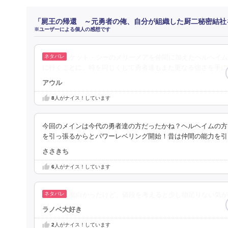
「屍王の帰還 ～元勇者の俺、自分が組織した厨二秘密結社
※ユーザーによる個人の感想です
ケット・シーのメリーメアを仲間に加えたヘルヘイム
に行くことに。時を同じくして勇者達もまた更なる強さを手に
アウル
8
人がナイス！しています
今回のメインは今代の勇者達の方だったかね？ヘルヘイムの方
を引っ張るからとパワーレベリング開始！昔は仲間の能力を引
ささきち
6
人がナイス！しています
面白かったけど、値段を考えると少し物足りない気が
ラノベ大好き
2
人がナイス！しています