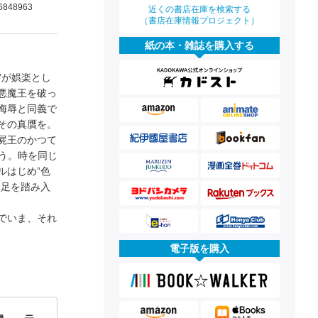
6848963
近くの書店在庫を検索する
（書店在庫情報プロジェクト）
紙の本・雑誌を購入する
”が娯楽とし
悪魔王を破っ
侮辱と同義で
その真贋を。
屍王のかつて
う。時を同じ
ルはじめ”色
と足を踏み入
でいま、それ
電子版を購入