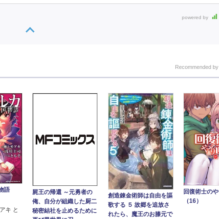
powered by
Recommended b
国物語
回復術士の
屍王の帰還 ～元勇者の
創造錬金術師は自由を謳
（16）
俺、自分が組織した厨二
歌する ５ 故郷を追放さ
アキ と
秘密結社を止めるために
れたら、魔王のお膝元で