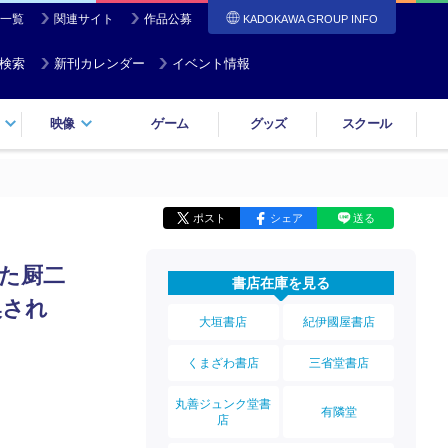
一覧
関連サイト
作品公募
KADOKAWA GROUP INFO
検索
新刊カレンダー
イベント情報
映像
ゲーム
グッズ
スクール
ポスト
シェア
送る
た厨二
書店在庫を見る
喚され
大垣書店
紀伊國屋書店
くまざわ書店
三省堂書店
丸善ジュンク堂書
有隣堂
店