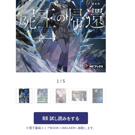
1
/
5
試し読みをする
※電子書籍ストアBOOK☆WALKERへ移動します。