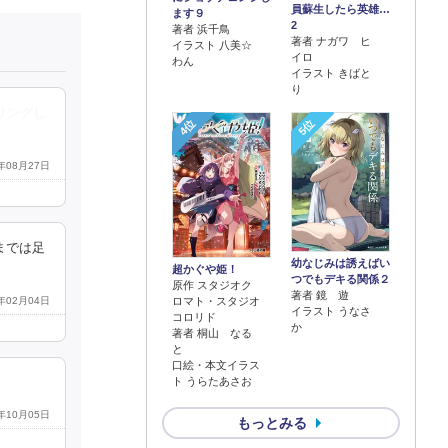
員蘇生したら英雄…
ます９
2
著者 浜千鳥
著者 ナガワ ヒ
イラスト 八美☆
イロ
わん
イラスト きばと
り
リングし
4位
5位
5年08月27日
までは足
幼なじみは誘えばい
超かぐや姫！
つでもデキる関係２
原作 スタジオク
著者 鏡 遊
6年02月04日
ロマト・スタジオ
イラスト うなさ
コロリド
か
著者 桐山 なる
と
口絵・本文イラス
ト うらたあさお
5年10月05日
もっとみる