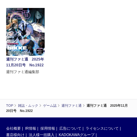
週刊ファミ通 2025年
11月20日号 No.1922
週刊ファミ通編集部
TOP
雑誌・ムック
ゲーム誌
週刊ファミ通
週刊ファミ通 2025年11月
20日号 No.1922
会社概要
IR情報
採用情報
広告について
ライセンスについて
書店様向け
法人様一括購入
KADOKAWAグループ