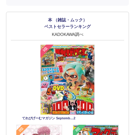
本 （雑誌・ムック）
ベストセラーランキング
KADOKAWA調べ
1位
てれびげーむマガジン Septemb…2
2位
3位