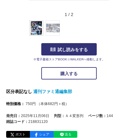
1
/
2
試し読みをする
※電子書籍ストアBOOK☆WALKERへ移動します。
購入する
区分表記なし
週刊ファミ通編集部
特別価格：
750
円
（本体
682
円＋税）
発売日：
2025年11月06日
判型：
Ａ４変形判
ページ数：
144
雑誌コード：
218831120
ポスト
シェア
送る