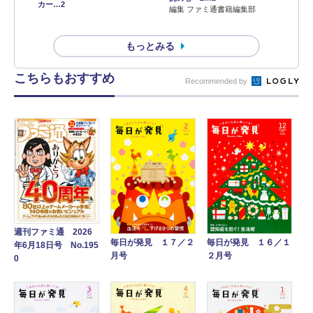
カー…2
編集 ファミ通書籍編集部
もっとみる
こちらもおすすめ
Recommended by
週刊ファミ通 2026
毎日が発見 １７／２
毎日が発見 １６／１
年6月18日号 No.195
月号
２月号
0