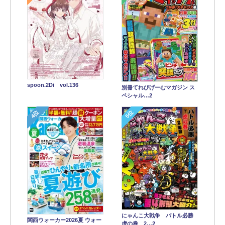
spoon.2Di vol.136
別冊てれびげーむマガジン ス
ペシャル…2
4位
5位
にゃんこ大戦争 バトル必勝
関西ウォーカー2026夏 ウォー
虎の巻 2…2