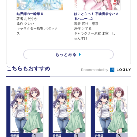
結界師の一輪華 8
はにとらっ！ 召喚勇者をハメ
著者 おだやか
るハニー…2
原作 クレハ
著者 宮社 惣恭
キャラクター原案 ボダック
原作 けてる
ス
キャラクター原案 氷室 し
ゅんすけ
もっとみる
こちらもおすすめ
Recommended by