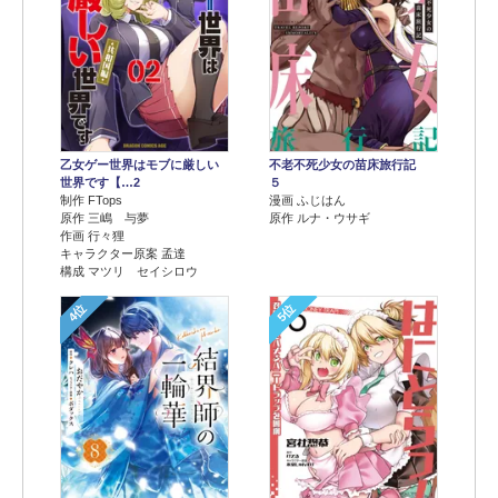
乙女ゲー世界はモブに厳しい
不老不死少女の苗床旅行記
世界です【…2
５
制作 FTops
漫画 ふじはん
原作 三嶋 与夢
原作 ルナ・ウサギ
作画 行々狸
キャラクター原案 孟達
構成 マツリ セイシロウ
4位
5位