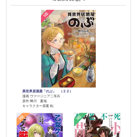
1位
異世界居酒屋「のぶ」 （２２）
漫画 ヴァージニア二等兵
原作 蝉川 夏哉
キャラクター原案 転
2位
3位