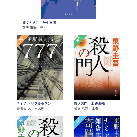
魔女と過ごした七日間
著者 東野 圭吾
2位
3位
７７７ トリプルセブン
殺人の門 上 新装版
著者 伊坂 幸太郎
著者 東野 圭吾
4位
5位