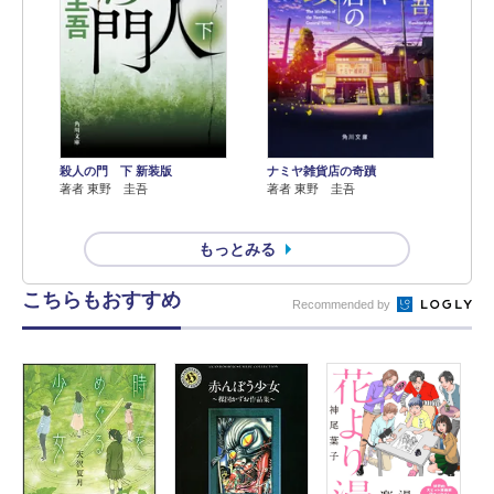
殺人の門 下 新装版
ナミヤ雑貨店の奇蹟
著者 東野 圭吾
著者 東野 圭吾
もっとみる
こちらもおすすめ
Recommended by