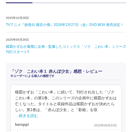
2025年10月28日
TVアニメ『妖怪伝 猫目小僧』2026年2月27日（金）DVD BOX 発売決定！
2025年05月26日
楳図かずおが最期に企画・監修したコミックス「ゾク こわい本」シリーズ
刊行スタート!!
「ゾク こわい本１ 赤んぼ少女」感想・レビュー
※ユーザーによる個人の感想です
楳図かずお「こわい本」に続いて、刊行され出した「ゾク
こわい本」の第1巻。このシリーズの企画中に楳図かずおは
亡くなった。タイトルと収録作品は楳図かずおが決めたら
しい。第1巻は、「赤んぼ少女」と「影姫」を収
…続きを読む
keroppi
2025年06月23日