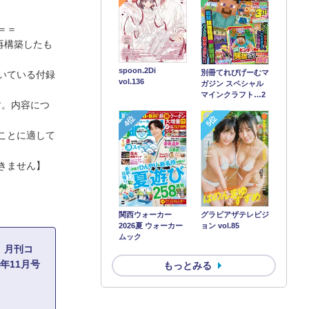
＝＝
再構築したも
spoon.2Di
別冊てれびげーむマ
いている付録
vol.136
ガジン スペシャル
マインクラフト…2
す。内容につ
4位
5位
ことに適して
きません】
関西ウォーカー
グラビアザテレビジ
2026夏 ウォーカー
ョン vol.85
ムック
】月刊コ
5年11月号
もっとみる