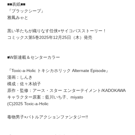
■■表紙■■
『ブラックシープ』
雅鳳みゃと
黒い羊たちが織りなす任侠×サイコパスストーリー！
コミックス第5巻2025年12月25日（木）発売
■W新連載＆センターカラー
『Toxic-a-Holic トキシカホリック Alternate Episode』
漫画：しんき
構成：佐々木禎子
原作・監修：アース・スター エンターテイメント/KADOKAWA
キャラクター原案：藍川いち子、miyato
(C)2025 Toxic-a-Holic
毒物男子×バトルアクションファンタジー!!