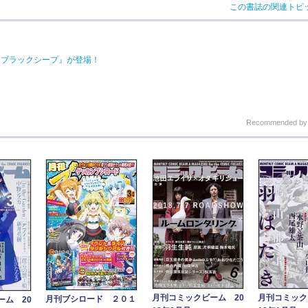
この書誌の関連トピ
は『ブラックシープ』が登場！
Recommended b
月刊コミックビーム 20
月刊コミック
月刊ブシロード ２０１
ーム 20