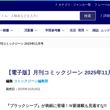
カテゴリ・ジャンル一覧
レーベル
検索
詳細
一般書
児童書
学習参考書
生活
実用
雑誌
ムック
・
・
刊コミックジーン 2025年11月号
【電子版】月刊コミックジーン 2025年11
編集
コミックジーン編集部
発売日：
2025年10月20日
『ブラックシープ』が表紙に登場！Ｗ新連載も見逃すな!!