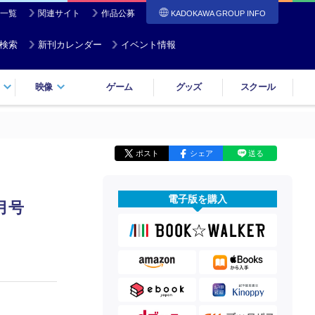
一覧
関連サイト
作品公募
KADOKAWA GROUP INFO
検索
新刊カレンダー
イベント情報
映像
ゲーム
グッズ
スクール
ポスト
シェア
送る
電子版を購入
月号