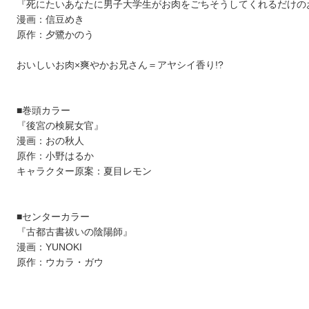
『死にたいあなたに男子大学生がお肉をごちそうしてくれるだけの
漫画：信豆めき
原作：夕鷺かのう
おいしいお肉×爽やかお兄さん＝アヤシイ香り!?
■巻頭カラー
『後宮の検屍女官』
漫画：おの秋人
原作：小野はるか
キャラクター原案：夏目レモン
■センターカラー
『古都古書祓いの陰陽師』
漫画：YUNOKI
原作：ウカラ・ガウ