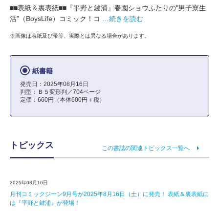
■■表紙＆裏表紙■■『平野と鍵浦』春園ショウふたりの"男子寮生
活"（BoysLife）コミック！コ
…続きを読む
※画像は表紙及び帯等、実際とは異なる場合があります。
紙書籍
発売日：2025年08月16日
判型：Ｂ５変形判／704ページ
定価：660円（本体600円＋税）
トピックス
この書誌の関連トピックス一覧へ
2025年08月16日
月刊コミックジーン9月号が2025年8月16日（土）に発売！ 表紙＆裏表紙に
は『平野と鍵浦』が登場！