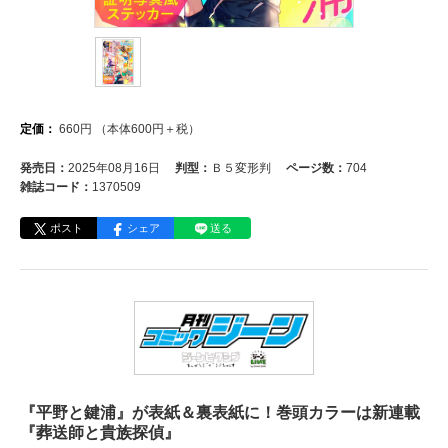
定価：
660
円
（本体
600
円＋税）
発売日：
2025年08月16日
判型：
Ｂ５変形判
ページ数：
704
雑誌コード：
1370509
ポスト
シェア
送る
『平野と鍵浦』が表紙＆裏表紙に！巻頭カラーは新連載
『葬送師と貴族探偵』