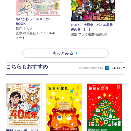
ちいかわ シールメーカー
BOOK
にゃんこ大戦争 バトル必勝
原作 ナガノ
虎の巻 2…2
監修 株式会社スパイラルキ
編集 ファミ通書籍編集部
ュート
もっとみる
こちらもおすすめ
Recommended by
週刊ファミ通 2026