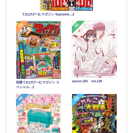
てれびげーむマガジン Septemb…2
2位
3位
spoon.2Di vol.136
別冊てれびげーむマガジン ス
ペシャル…2
4位
5位