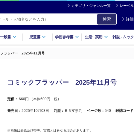
カテゴリ・ジャンル一覧
レーベル
検索
詳細
一般書
児童書
学習参考書
生活
実用
雑誌
ムック
・
・
フラッパー 2025年11月号
コミックフラッパー 2025年11月号
定価：
660
円 （本体
600
円＋税）
発売日：
2025年10月03日
判型：
Ｂ５変形判
ページ数：
540
雑誌コード
※画像は表紙及び帯等、実際とは異なる場合があります。