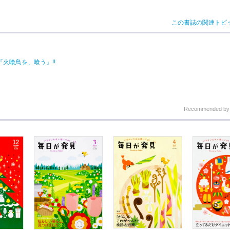
この書誌の関連トピ
『火喰鳥を、喰う』!!
Recommended b