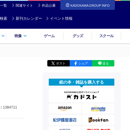
一覧
関連サイト
作品公募
KADOKAWA GROUP INFO
検索
新刊カレンダー
イベント情報
映像
ゲーム
グッズ
スクール
ポスト
シェア
送る
紙の本・雑誌を購入する
：
1384711