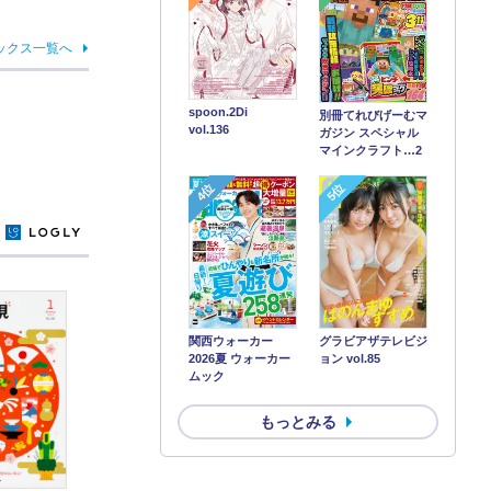
ックス一覧へ
spoon.2Di
別冊てれびげーむマ
vol.136
ガジン スペシャル
マインクラフト…2
4位
5位
y
関西ウォーカー
グラビアザテレビジ
2026夏 ウォーカー
ョン vol.85
ムック
もっとみる