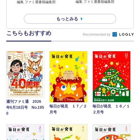
編集 ファミ通書籍編集部
編集 ファミ通書籍編集部
もっとみる
こちらもおすすめ
Recommended by
週刊ファミ通 2026
毎日が発見 １７／２
毎日が発見 １６／１
年6月18日号 No.195
月号
２月号
0