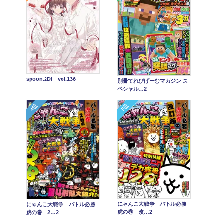
spoon.2Di vol.136
別冊てれびげーむマガジン ス
ペシャル…2
4位
5位
にゃんこ大戦争 バトル必勝
にゃんこ大戦争 バトル必勝
虎の巻 改…2
虎の巻 2…2