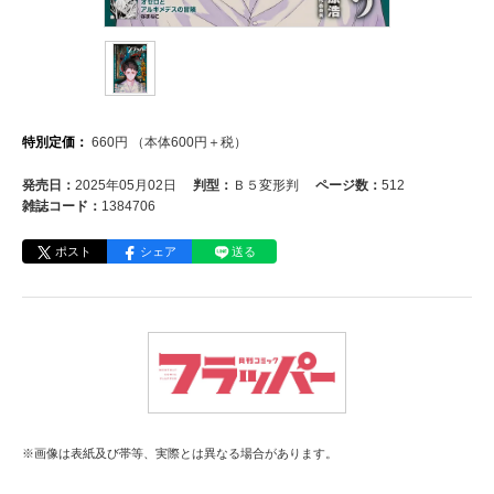
特別定価：
660
円
（本体
600
円＋税）
発売日：
2025年05月02日
判型：
Ｂ５変形判
ページ数：
512
雑誌コード：
1384706
ポスト
シェア
送る
※画像は表紙及び帯等、実際とは異なる場合があります。