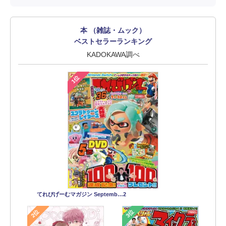
本 （雑誌・ムック）
ベストセラーランキング
KADOKAWA調べ
1位
てれびげーむマガジン Septemb…2
2位
3位