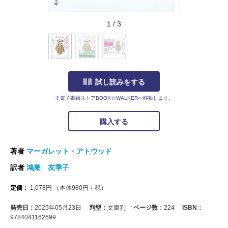
1
/
3
試し読みをする
※電子書籍ストアBOOK☆WALKERへ移動します。
購入する
著者
マーガレット・アトウッド
訳者
鴻巣 友季子
定価：
1,078
円
（本体
980
円＋税）
発売日：
2025年05月23日
判型：
文庫判
ページ数：
224
ISBN：
9784041162699