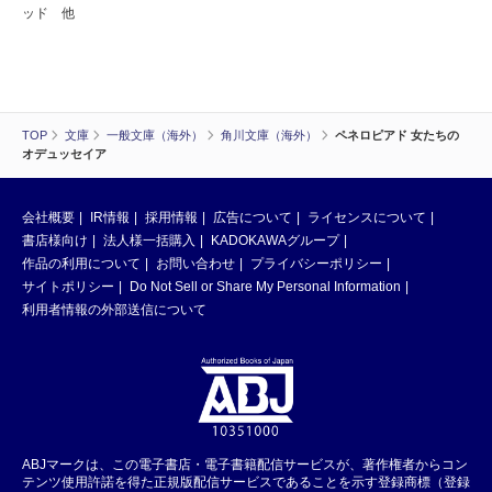
ッド 他
TOP
文庫
一般文庫（海外）
角川文庫（海外）
ペネロピアド 女たちの
オデュッセイア
会社概要
IR情報
採用情報
広告について
ライセンスについて
書店様向け
法人様一括購入
KADOKAWAグループ
作品の利用について
お問い合わせ
プライバシーポリシー
サイトポリシー
Do Not Sell or Share My Personal Information
利用者情報の外部送信について
ABJマークは、この電子書店・電子書籍配信サービスが、著作権者からコン
テンツ使用許諾を得た正規版配信サービスであることを示す登録商標（登録