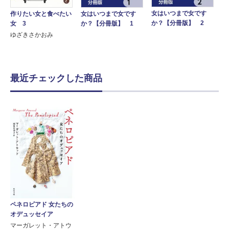
女はいつまで女です
女はいつまで女です
作りたい女と食べたい
か？【分冊版】 2
か？【分冊版】 1
女 3
ゆざきさかおみ
最近チェックした商品
ペネロピアド 女たちの
オデュッセイア
マーガレット・アトウ