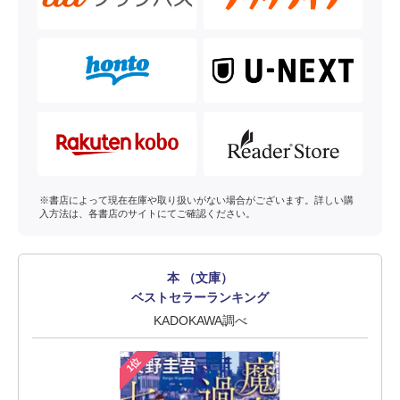
※書店によって現在在庫や取り扱いがない場合がございます。詳しい購
入方法は、各書店のサイトにてご確認ください。
本 （文庫）
ベストセラーランキング
KADOKAWA調べ
1位