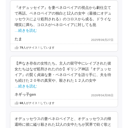
『オデュッセイア』を妻ペネロペイアの視点から劇仕立て
で再話。ペネロペイアの独白と12人の女中（最後にオデュ
ッセウスにより処刑される）のコロスから成る。ドライな
嘲笑に満ち、コロスがぺネロペイアに対しても批
…続きを読む
たま
2025年09月27日
79
人がナイス！しています
【声なき存在の女性たち。主人の留守中にレイプされた彼
女たちはなぜ処刑されたのか】ギリシア神話『オデュッセ
イア』の賢く貞淑な妻・ペネロペイアを語り手に、夫を待
ち続けた２０年の真実や、殺された１２人の女中
…続きを読む
ネギっ子gen
2026年04月06日
68
人がナイス！しています
オデュッセウスの妻ペネロペイアと、オデュッセウスの帰
還時に彼に縊り殺された12人の女中たちが冥界で紡ぐ歌と