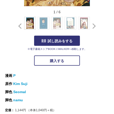
1
/
6
試し読みをする
※電子書籍ストアBOOK☆WALKERへ移動します。
購入する
漫画
P
原作
Kim Suji
脚色
Seomal
脚色
namu
定価：
1,144
円
（本体
1,040
円＋税）