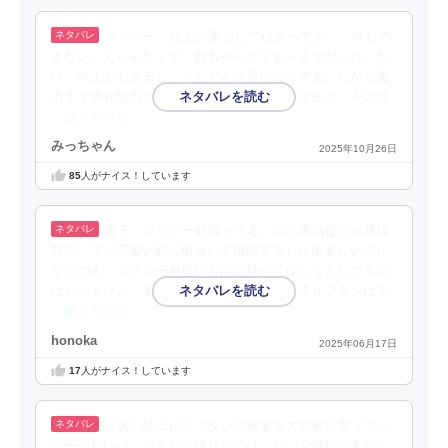
マクシー、領主の妻として頑張ってる。「何もで
きない」んじゃなくて「何もやらせてもらえなかった」だ
け。向上心もあるし、どんどん綺麗になってる。しかも魔
力まで潜在能力として持ってたのか。これは先々、夫の危
…続きを読む
みっちゃん
2025年10月26日
85
人がナイス！しています
電子。マクシー頑張ってる。のに魔法使い結構塩
対応。てか可愛い顔に似合わず指図するしか出来ないのか
なこの人。マクシーを良い方向に持って行こうとしてるの
はわかるけど。あわやのとこで帰ってきた夫リフタンはマ
…続きを読む
honoka
2025年06月17日
17
人がナイス！しています
見習い騎士にリフタンの勇姿を大袈裟に言うマク
シーかわいい。そんなに話せたのは、だいぶ慣れてきたか