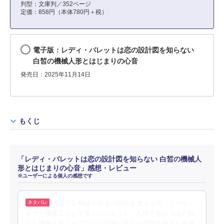
判型：文庫判／352ページ
定価：858円（本体780円＋税）
電子版：レディ・バレットは恋の設計図を知らない
白皙の機械人形とはじまりの心音
発売日：2025年11月14日
もくじ
「レディ・バレットは恋の設計図を知らない 白皙の機械人
形とはじまりの心音」感想・レビュー
※ユーザーによる個人の感想です
【電子】機械が社会の根幹を支える街・ノーサン
ギアで機械工として働くハリエット。人間と見紛うほど精
巧な機械人形・セブンスが自身の暴走の原因を探るため彼