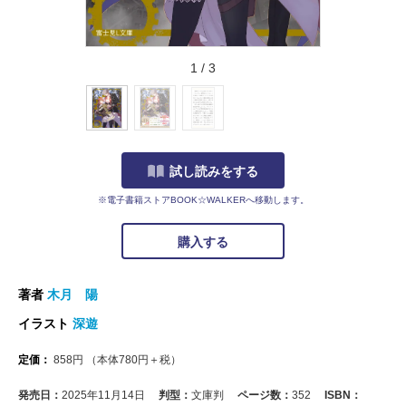
1
/
3
試し読みをする
※電子書籍ストアBOOK☆WALKERへ移動します。
購入する
著者
木月 陽
イラスト
深遊
定価：
858
円
（本体
780
円＋税）
発売日：
2025年11月14日
判型：
文庫判
ページ数：
352
ISBN：