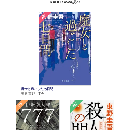
KADOKAWA調べ
1位
魔女と過ごした七日間
著者 東野 圭吾
2位
3位