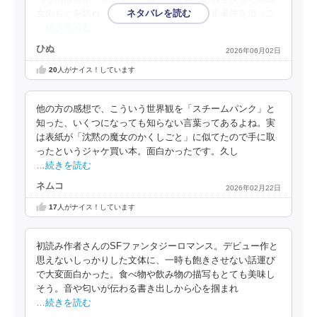
女のもとを訪れ、二人は原因不明の機械暴走事件を追うこ
…続きを読む
ひぬ
2026年06月02日
20
人がナイス！しています
他の方の感想で、こういう世界観を「スチームパンク」と
知った、いくつになっても知らない言葉ってあるよね。実
は表紙が「沈黙の魔女のかくしごと」に似てたので手に取
ったというジャケ買い本。面白かったです。久し
…続きを読む
ネムコ
2026年02月22日
17
人がナイス！しています
初読み作者さんのSFファンタジーロマンス。デビュー作と
思えないしっかりした文体に、一時も飽きさせない話運び
で大変面白かった。食べ物や飲み物の描写もとても美味し
そう。音や匂いが伝わる書き出しから心を掴まれ
…続きを読む