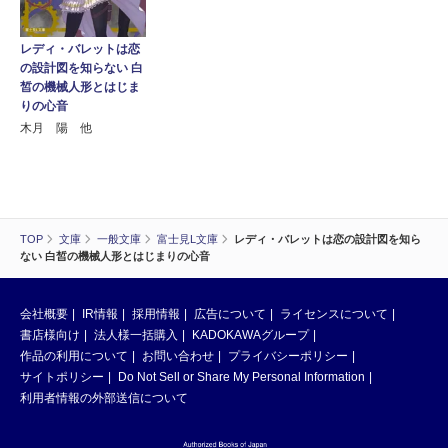
レディ・バレットは恋
の設計図を知らない 白
皙の機械人形とはじま
りの心音
木月 陽 他
TOP
文庫
一般文庫
富士見L文庫
レディ・バレットは恋の設計図を知ら
ない 白皙の機械人形とはじまりの心音
会社概要
IR情報
採用情報
広告について
ライセンスについて
書店様向け
法人様一括購入
KADOKAWAグループ
作品の利用について
お問い合わせ
プライバシーポリシー
サイトポリシー
Do Not Sell or Share My Personal Information
利用者情報の外部送信について