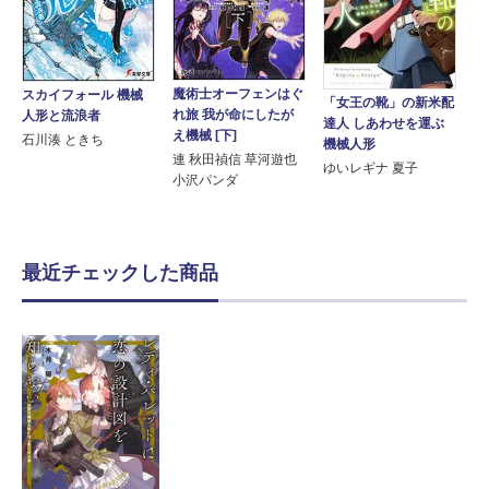
魔術士オーフェンはぐ
スカイフォール 機械
「女王の靴」の新米配
れ旅 我が命にしたが
人形と流浪者
達人 しあわせを運ぶ
え機械 [下]
石川湊 ときち
機械人形
連 秋田禎信 草河遊也
ゆいレギナ 夏子
小沢パンダ
最近チェックした商品