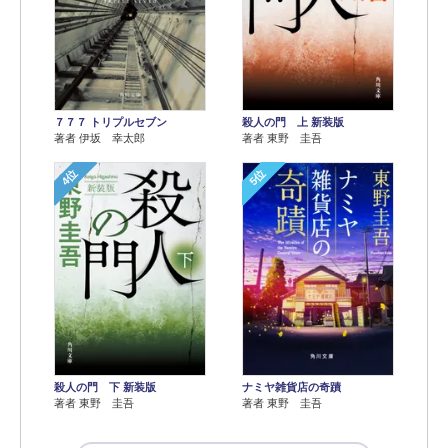
７７７ トリプルセブン
殺人の門 上 新装版
著者 伊坂 幸太郎
著者 東野 圭吾
4位
5位
殺人の門 下 新装版
ナミヤ雑貨店の奇蹟
著者 東野 圭吾
著者 東野 圭吾