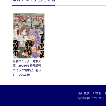
月刊コミック 電撃大
王 2025年6月号増刊
コミック電撃だいおう
じ VOL.140
会社概要
IR情報
作品の利用について