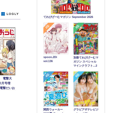
y
てれびげーむマガジン September 2026
2位
3位
spoon.2Di
別冊てれびげーむマ
vol.136
ガジン スペシャル
マインクラフト…2
4位
5位
 電撃大
10月号増
電撃だいお
関西ウォーカー
グラビアザテレビジ