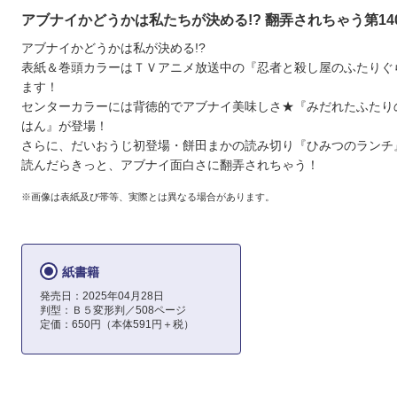
アブナイかどうかは私たちが決める!? 翻弄されちゃう第14
アブナイかどうかは私が決める!?
表紙＆巻頭カラーはＴＶアニメ放送中の『忍者と殺し屋のふたりぐ
ます！
センターカラーには背徳的でアブナイ美味しさ★『みだれたふたり
はん』が登場！
さらに、だいおうじ初登場・餅田まかの読み切り『ひみつのランチ
読んだらきっと、アブナイ面白さに翻弄されちゃう！
※画像は表紙及び帯等、実際とは異なる場合があります。
紙書籍
発売日：2025年04月28日
判型：Ｂ５変形判／508ページ
定価：650円（本体591円＋税）