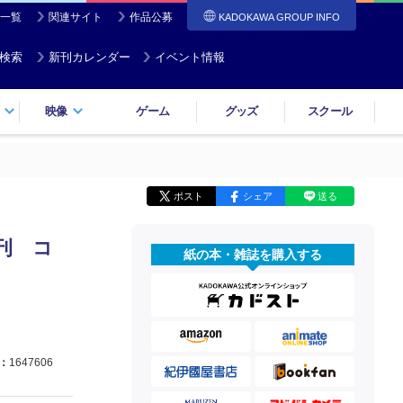
一覧
関連サイト
作品公募
KADOKAWA GROUP INFO
検索
新刊カレンダー
イベント情報
映像
ゲーム
グッズ
スクール
ポスト
シェア
送る
刊 コ
紙の本・雑誌を購入する
：
1647606