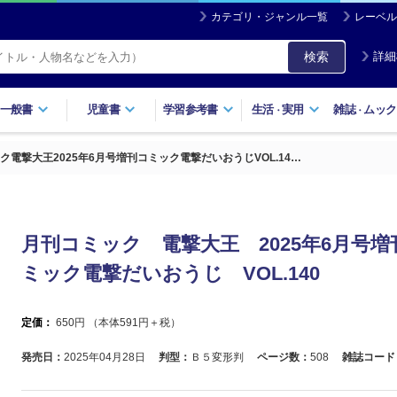
カテゴリ・ジャンル一覧
レーベル
検索
詳細
一般書
児童書
学習参考書
生活
実用
雑誌
ムック
・
・
ク電撃大王2025年6月号増刊コミック電撃だいおうじVOL.14…
月刊コミック 電撃大王 2025年6月号増
ミック電撃だいおうじ VOL.140
定価：
650
円 （本体
591
円＋税）
発売日：
2025年04月28日
判型：
Ｂ５変形判
ページ数：
508
雑誌コード