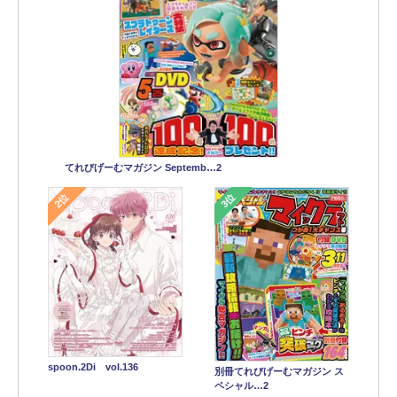
てれびげーむマガジン Septemb…2
2位
3位
spoon.2Di vol.136
別冊てれびげーむマガジン ス
ペシャル…2