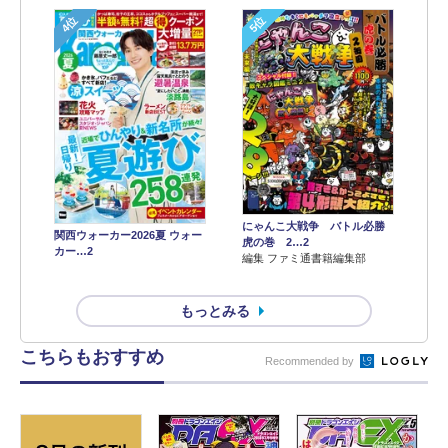
4位
5位
にゃんこ大戦争 バトル必勝
関西ウォーカー2026夏 ウォー
虎の巻 2…2
カー…2
編集 ファミ通書籍編集部
もっとみる
こちらもおすすめ
Recommended by