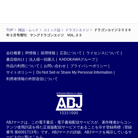
TOP
雑誌・ムック
コミック誌
ドラゴンエイジ
ドラゴンエイジ２０２６
年３月号増刊 ヤングドラゴンエイジ VOL.３３
会社概要
IR情報
採用情報
広告について
ライセンスについて
書店様向け
法人様一括購入
KADOKAWAグループ
作品の利用について
お問い合わせ
プライバシーポリシー
サイトポリシー
Do Not Sell or Share My Personal Information
利用者情報の外部送信について
ABJマークは、この電子書店・電子書籍配信サービスが、著作権者からコン
テンツ使用許諾を得た正規版配信サービスであることを示す登録商標（登録
番号 第6091713号）です。ABJマークの詳細、ABJマークを掲示しているサ
ービスの一覧はこちら。