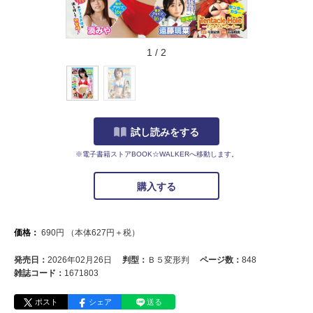
1
/
2
試し読みをする
※電子書籍ストアBOOK☆WALKERへ移動します。
購入する
価格：
690
円
（本体
627
円＋税）
発売日：
2026年02月26日
判型：
Ｂ５変形判
ページ数：
848
雑誌コード：
1671803
ポスト
シェア
送る