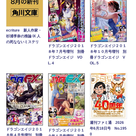
ecriture 新人作家・
杉浦李奈の推論 IX 人
の死なないミステリ
ドラゴンエイジ２０１
ドラゴンエイジ２０１
８年７月号増刊 別冊
８年１０月号増刊 別
ドラゴンエイジ VO
冊ドラゴンエイジ V
L.４
OL.５
週刊ファミ通 2026
年6月18日号 No.195
ドラゴンエイジ２０１
ドラゴンエイジ２０１
0
８年４月号増刊 別冊
９年１月号増刊 別冊