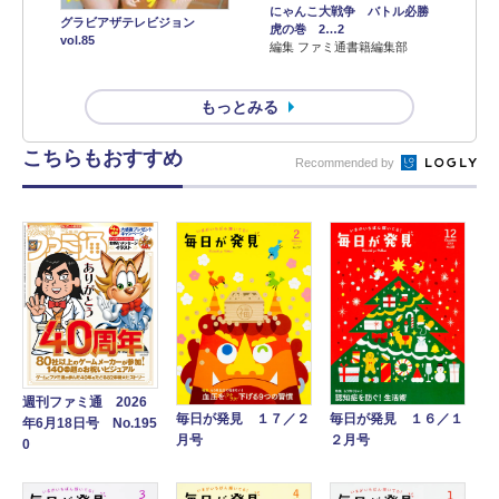
にゃんこ大戦争 バトル必勝
グラビアザテレビジョン
虎の巻 2…2
vol.85
編集 ファミ通書籍編集部
もっとみる
こちらもおすすめ
Recommended by
週刊ファミ通 2026
毎日が発見 １７／２
毎日が発見 １６／１
年6月18日号 No.195
月号
２月号
0