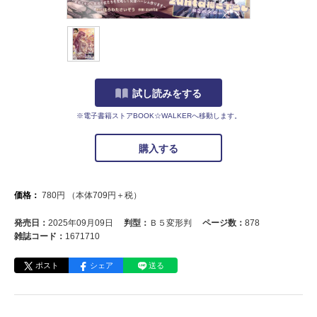
試し読みをする
※電子書籍ストアBOOK☆WALKERへ移動します。
購入する
価格：
780
円
（本体
709
円＋税）
発売日：
2025年09月09日
判型：
Ｂ５変形判
ページ数：
878
雑誌コード：
1671710
ポスト
シェア
送る