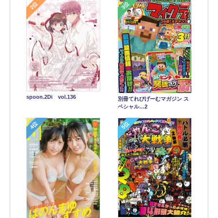
2位
3位
spoon.2Di vol.136
別冊てれびげーむマガジン ス
ペシャル…2
4位
5位