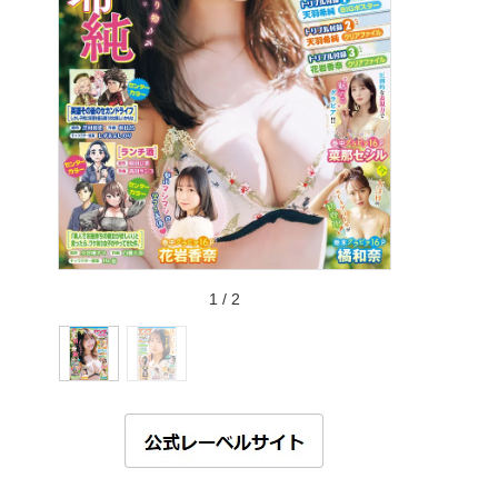
1
/
2