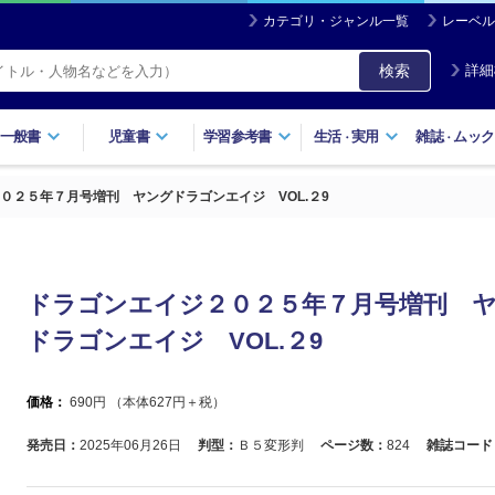
カテゴリ・ジャンル一覧
レーベル
検索
詳細
一般書
児童書
学習参考書
生活
実用
雑誌
ムック
・
・
０２５年７月号増刊 ヤングドラゴンエイジ VOL.２9
ドラゴンエイジ２０２５年７月号増刊 
ドラゴンエイジ VOL.２9
価格：
690
円 （本体
627
円＋税）
発売日：
2025年06月26日
判型：
Ｂ５変形判
ページ数：
824
雑誌コード