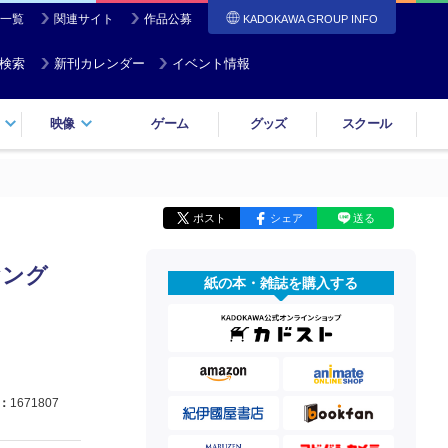
一覧
関連サイト
作品公募
KADOKAWA GROUP INFO
検索
新刊カレンダー
イベント情報
映像
ゲーム
グッズ
スクール
ポスト
シェア
送る
ヤング
紙の本・雑誌を購入する
：
1671807