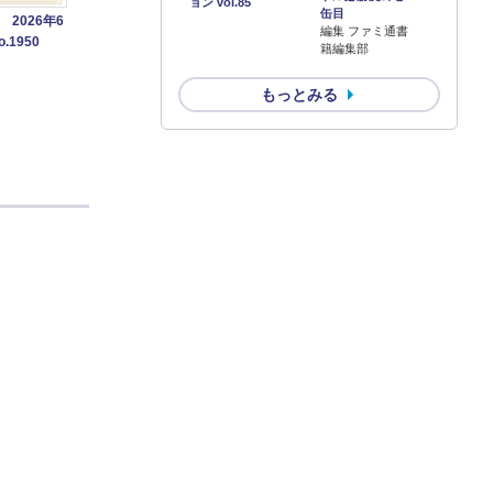
ョン vol.85
缶目
2026年6
編集 ファミ通書
.1950
籍編集部
もっとみる