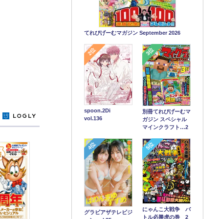
てれびげーむマガジン September 2026
2位
3位
spoon.2Di
別冊てれびげーむマ
y
vol.136
ガジン スペシャル
マインクラフト…2
4位
5位
にゃんこ大戦争 バ
グラビアザテレビジ
トル必勝虎の巻 2