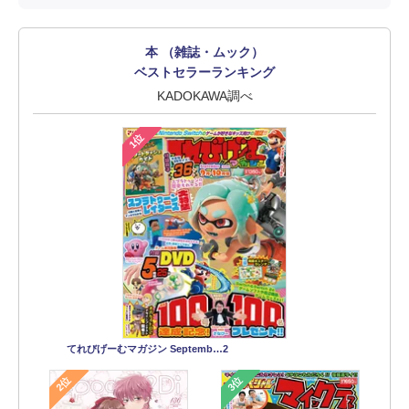
本 （雑誌・ムック）
ベストセラーランキング
KADOKAWA調べ
1位
てれびげーむマガジン Septemb…2
2位
3位