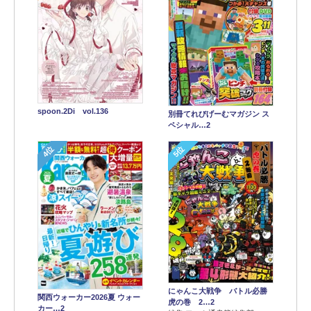
spoon.2Di vol.136
別冊てれびげーむマガジン ス
ペシャル…2
4位
5位
にゃんこ大戦争 バトル必勝
関西ウォーカー2026夏 ウォー
虎の巻 2…2
カー…2