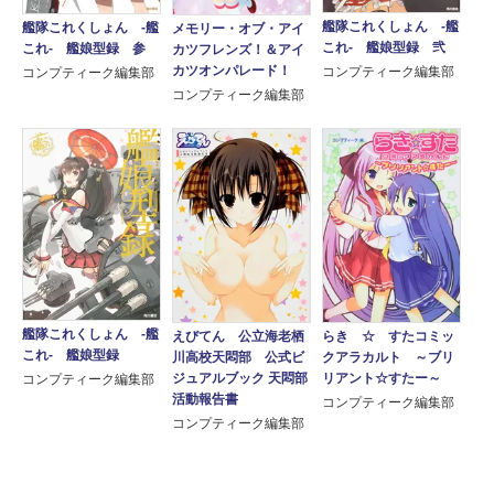
艦隊これくしょん -艦
艦隊これくしょん -艦
メモリー・オブ・アイ
これ- 艦娘型録 弐
これ- 艦娘型録 参
カツフレンズ！＆アイ
カツオンパレード！
コンプティーク編集部
コンプティーク編集部
コンプティーク編集部
艦隊これくしょん ‐艦
えびてん 公立海老栖
らき ☆ すたコミッ
これ‐ 艦娘型録
川高校天悶部 公式ビ
クアラカルト ～ブリ
ジュアルブック 天悶部
リアント☆すたー～
コンプティーク編集部
活動報告書
コンプティーク編集部
コンプティーク編集部