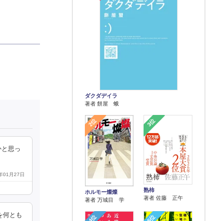
ダクダデイラ
著者 餅屋 蛾
2位
3位
かと思っ
6年01月27日
熟柿
ホルモー燦燦
著者 佐藤 正午
著者 万城目 学
を何とも
4位
5位