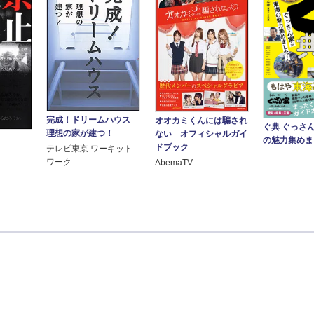
完成！ドリームハウス
オオカミくんには騙され
ぐ典 ぐっさ
理想の家が建つ！
ない オフィシャルガイ
の魅力集めま
ドブック
テレビ東京 ワーキット
ワーク
AbemaTV