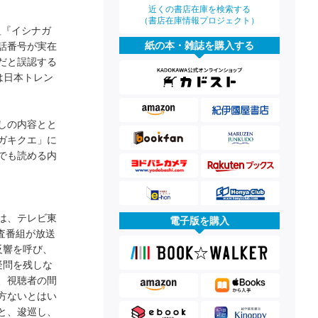
近くの書店在庫を検索する
（書店在庫情報プロジェクト）
組『イシナガ
紙の本・雑誌を購入する
話番号が実在
だと誤認する
は日本トレン
しの内容とと
ガキクエ」に
でも読める内
は、テレビ東
電子版を購入
査番組が放送
反響を呼び、
疑問を残しな
、視聴者の間
方ないとはい
と、逡巡し、