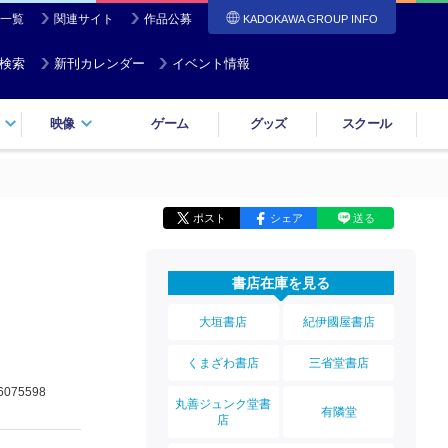
一覧
関連サイト
作品公募
KADOKAWA GROUP INFO
検索
新刊カレンダー
イベント情報
映像
ゲーム
グッズ
スクール
ポスト
シェア
送る
書店在庫を見る
大垣書店
紀伊國屋書店
くまざわ書店
三省堂書店
6075598
丸善ジュンク堂書
有隣堂
店