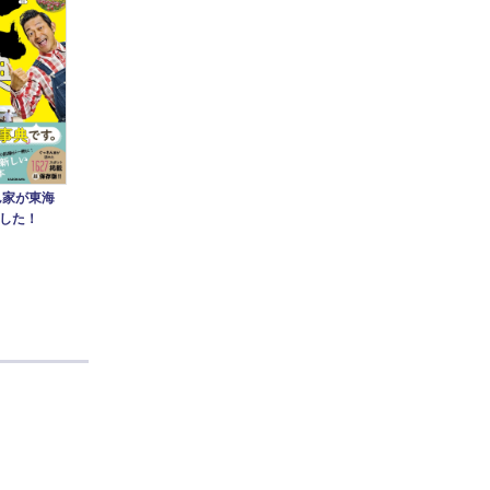
ん家が東海
した！