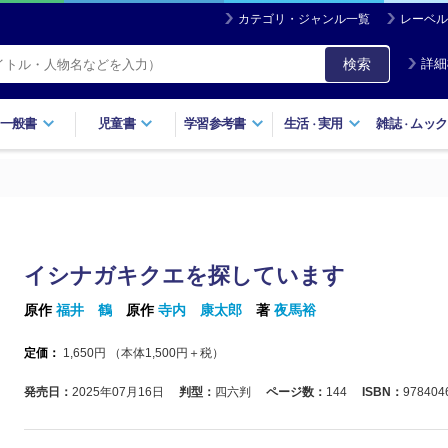
カテゴリ・ジャンル一覧
レーベル
検索
詳細
一般書
児童書
学習参考書
生活
実用
雑誌
ムック
・
・
イシナガキクエを探しています
原作
福井 鶴
原作
寺内 康太郎
著
夜馬裕
定価：
1,650
円 （本体
1,500
円＋税）
発売日：
2025年07月16日
判型：
四六判
ページ数：
144
ISBN：
978404