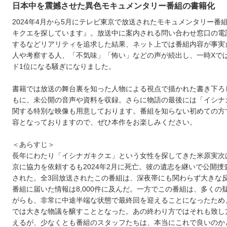
日本中を震撼させた異色モキュメンタリー番組の書籍化
2024年4月から5月にテレビ東京で放送されたモキュメンタリー番
キクエを探しています』。放送中に案内される問い合わせ窓口の電
するなどリアリティを追求した結果、ネット上では番組内容が事実
人や考察する人、「不気味」「怖い」などの声が続出し、一時Xで
ド1位になる騒ぎになりました。
書籍では放送の舞台裏を知った人物による視点で描かれた書き下ろ
もに、未公開の音声や資料を収録。さらに物語の最後には「イシナ
関する特別な映像も用意しております。番組を知らない初めての方
容となっておりますので、ぜひ本作をお楽しみください。
＜あらすじ＞
長年にわたり「イシナガキクエ」という女性を探してきた米原実次
京に協力を依頼するも2024年2月に死亡。彼の遺志を継いで公開捜
された。全3回放送されたこの番組は、深夜帯にも関わらず大きな
番組に届いた情報は8,000件に及んだ。一方でこの番組は、多くの
がらも、非常に中途半端な状態で最終回を迎えることになったため
では大きな物議を醸すこととなった。あの終わり方ではそれも致し
えるが、少なくとも番組のスタッフたちは、本当にこれで良いのか