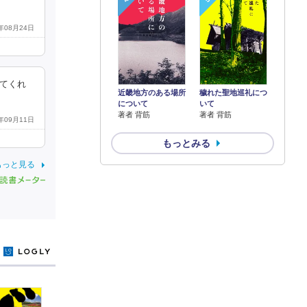
5年08月24日
てくれ
近畿地方のある場所
穢れた聖地巡礼につ
について
いて
著者 背筋
著者 背筋
5年09月11日
もっとみる
もっと見る
y