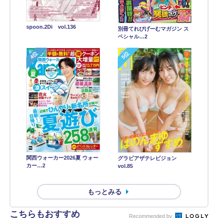
spoon.2Di vol.136
別冊てれびげーむマガジン ス
ペシャル…2
4位
5位
関西ウォーカー2026夏 ウォー
グラビアザテレビジョン
カー…2
vol.85
もっとみる
こちらもおすすめ
Recommended by