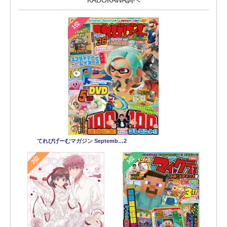
KADOKAWA調べ
1位
てれびげーむマガジン Septemb…2
2位
3位