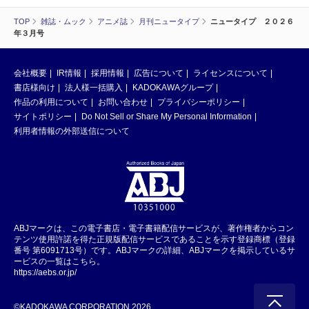
TOP
雑誌・ムック
アニメ誌
月刊ニュータイプ
ニュータイプ ２０２６
年３月号
会社概要
IR情報
採用情報
広告について
ライセンスについて
書店様向け
法人様一括購入
KADOKAWAグループ
作品の利用について
お問い合わせ
プライバシーポリシー
サイトポリシー
Do Not Sell or Share My Personal Information
利用者情報の外部送信について
ABJマークは、この電子書店・電子書籍配信サービスが、著作権者からコン
テンツ使用許諾を得た正規版配信サービスであることを示す登録商標（登録
番号 第6091713号）です。ABJマークの詳細、ABJマークを掲示しているサ
ービスの一覧はこちら。
https://aebs.or.jp/
©KADOKAWA CORPORATION 2026