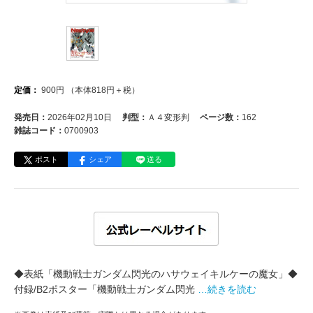
定価：
900
円
（本体
818
円＋税）
発売日：
2026年02月10日
判型：
Ａ４変形判
ページ数：
162
雑誌コード：
0700903
ポスト
シェア
送る
◆表紙「機動戦士ガンダム閃光のハサウェイキルケーの魔女」◆
付録/B2ポスター「機動戦士ガンダム閃光
…続きを読む