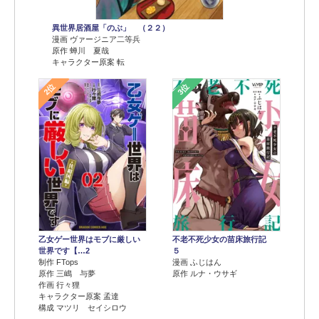
異世界居酒屋「のぶ」 （２２）
漫画 ヴァージニア二等兵
原作 蝉川 夏哉
キャラクター原案 転
2位
3位
乙女ゲー世界はモブに厳しい
不老不死少女の苗床旅行記
世界です【…2
５
制作 FTops
漫画 ふじはん
原作 三嶋 与夢
原作 ルナ・ウサギ
作画 行々狸
キャラクター原案 孟達
構成 マツリ セイシロウ