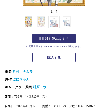
1
/
4
試し読みをする
※電子書籍ストアBOOK☆WALKERへ移動します。
購入する
著者
片村 ナムラ
原作
ぷにちゃん
キャラクター原案
緋原ヨウ
定価：
792
円
（本体
720
円＋税）
発売日：
2025年06月17日
判型：
Ｂ６判
ページ数：
164
ISBN：