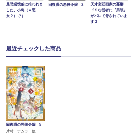
最恐辺境伯に拾われま
天才宮廷画家の憂鬱
回復職の悪役令嬢 2
した、小鳥（＝悪
ドＳな従者に『男装』
女？）です
がバレて脅されていま
す 3
最近チェックした商品
回復職の悪役令嬢 5
片村 ナムラ 他