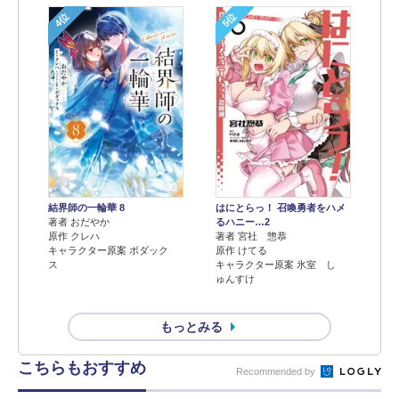
4位
5位
結界師の一輪華 8
はにとらっ！ 召喚勇者をハメ
著者 おだやか
るハニー…2
原作 クレハ
著者 宮社 惣恭
キャラクター原案 ボダック
原作 けてる
ス
キャラクター原案 氷室 し
ゅんすけ
もっとみる
こちらもおすすめ
Recommended by