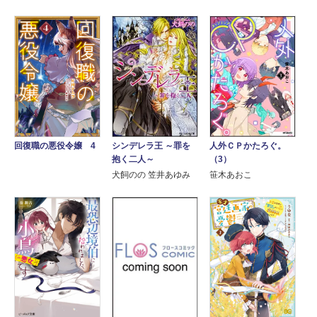
シンデレラ王 ～罪を
人外ＣＰかたろぐ。
回復職の悪役令嬢 4
抱く二人～
（3）
犬飼のの 笠井あゆみ
笹木あおこ