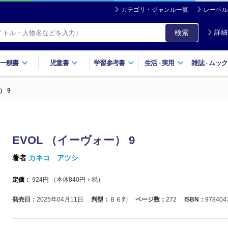
カテゴリ・ジャンル一覧
レーベル
検索
詳細
一般書
児童書
学習参考書
生活
実用
雑誌
ムック
・
・
） 9
EVOL （イーヴォー） 9
著者
カネコ アツシ
定価：
924
円 （本体
840
円＋税）
発売日：
2025年04月11日
判型：
Ｂ６判
ページ数：
272
ISBN：
978404