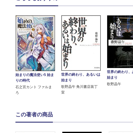
世界の終わり、
世界の終わり、あるいは
始まりの魔法使い5 始ま
始まり
始まり
りの時代
歌野晶午
歌野晶午 角川書店装丁
石之宮カント ファルま
室
ろ
この著者の商品