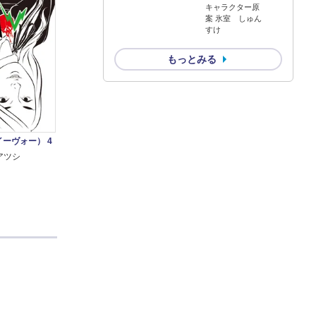
キャラクター原
案 氷室 しゅん
すけ
もっとみる
イーヴォー） 4
アツシ