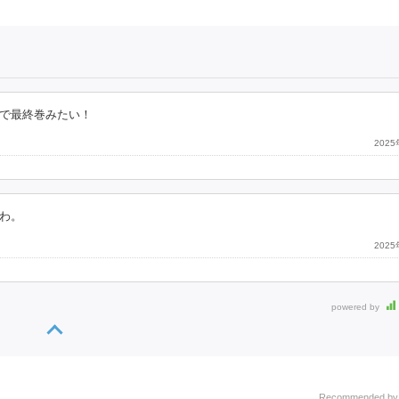
で最終巻みたい！
202
わ。
202
powered by
Recommended b