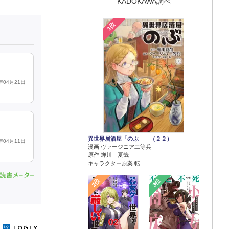
KADOKAWA調べ
1位
5年04月21日
異世界居酒屋「のぶ」 （２２）
5年04月11日
漫画 ヴァージニア二等兵
原作 蝉川 夏哉
キャラクター原案 転
2位
3位
y