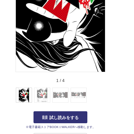
1
/
4
試し読みをする
※電子書籍ストアBOOK☆WALKERへ移動します。