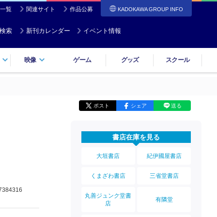
一覧
関連サイト
作品公募
KADOKAWA GROUP INFO
検索
新刊カレンダー
イベント情報
映像
ゲーム
グッズ
スクール
ポスト
シェア
送る
書店在庫を見る
大垣書店
紀伊國屋書店
くまざわ書店
三省堂書店
7384316
丸善ジュンク堂書
有隣堂
店