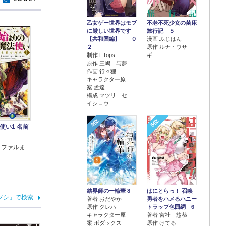
乙女ゲー世界はモブ
不老不死少女の苗床
に厳しい世界です
旅行記 ５
【共和国編】 ０
漫画 ふじはん
２
原作 ルナ・ウサ
制作 FTops
ギ
原作 三嶋 与夢
作画 行々狸
キャラクター原
案 孟達
構成 マツリ セ
イシロウ
4位
5位
使い1 名前
 ファルま
結界師の一輪華 8
はにとらっ！ 召喚
ツシ」で検索
著者 おだやか
勇者をハメるハニー
原作 クレハ
トラップ包囲網 6
キャラクター原
著者 宮社 惣恭
案 ボダックス
原作 けてる