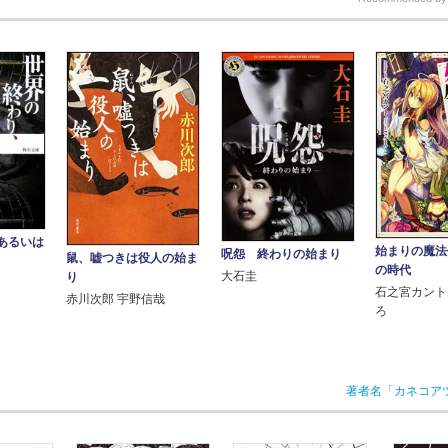
あるいは
始まりの魔法
呪怨 終わりの始まり
鼠、嘘つきは役人の始ま
の時代
大石圭
り
石之宮カント
赤川次郎 宇野信哉
ろ
著者名「カネコア