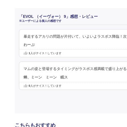
「EVOL （イーヴォー） 9」感想・レビュー
※ユーザーによる個人の感想です
暴走するアカリの問題が片付いて、いよいよラスボス降臨！次
わーぷ
1
人がナイス！しています
マムの姿と登場するタイミングがラスボス感満載で盛り上がる
蝉、ミーン ミーン 眠ス
0
人がナイス！しています
こちらもおすすめ