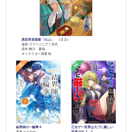
異世界居酒屋「のぶ」 （２２）
漫画 ヴァージニア二等兵
原作 蝉川 夏哉
キャラクター原案 転
2位
3位
結界師の一輪華 8
乙女ゲー世界はモブに厳しい
著者 おだやか
世界です【…2