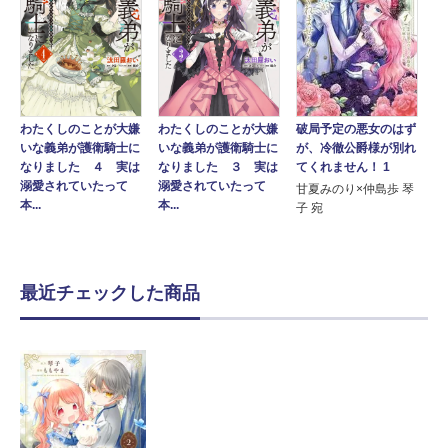
破局予定の悪女のはず
わたくしのことが大嫌
わたくしのことが大嫌
が、冷徹公爵様が別れ
いな義弟が護衛騎士に
いな義弟が護衛騎士に
てくれません！ 1
なりました ４ 実は
なりました ３ 実は
溺愛されていたって
溺愛されていたって
甘夏みのり×仲島歩 琴
本...
本...
子 宛
最近チェックした商品