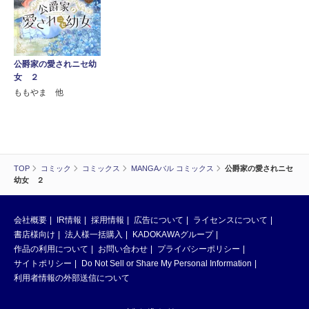
公爵家の愛されニセ幼
女 ２
ももやま 他
TOP
コミック
コミックス
MANGAバル コミックス
公爵家の愛されニセ
幼女 ２
会社概要
IR情報
採用情報
広告について
ライセンスについて
書店様向け
法人様一括購入
KADOKAWAグループ
作品の利用について
お問い合わせ
プライバシーポリシー
サイトポリシー
Do Not Sell or Share My Personal Information
利用者情報の外部送信について