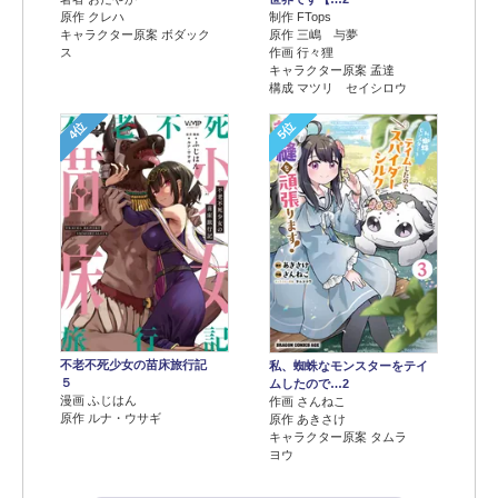
原作 クレハ
制作 FTops
キャラクター原案 ボダック
原作 三嶋 与夢
ス
作画 行々狸
キャラクター原案 孟達
構成 マツリ セイシロウ
4位
5位
不老不死少女の苗床旅行記
私、蜘蛛なモンスターをテイ
５
ムしたので…2
漫画 ふじはん
作画 さんねこ
原作 ルナ・ウサギ
原作 あきさけ
キャラクター原案 タムラ
ヨウ