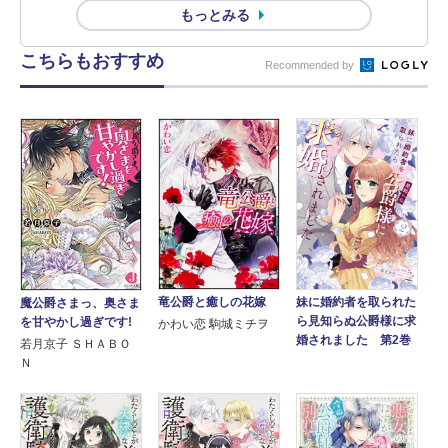
もっとみる
こちらもおすすめ
Recommended by
竜公爵と癒しの花嫁
妹に婚約者を取られた
魔公爵さまっ、奥さま
ら見知らぬ公爵様に求
を甘やかし過ぎです!
かわい恋 駒城ミチヲ
婚されました 第2巻
若月京子 ＳＨＡＢＯ
Ｎ