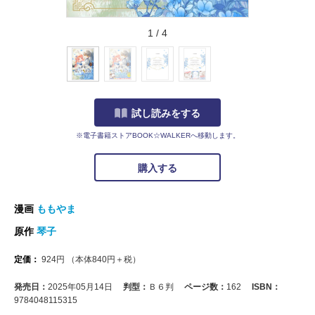
1
/
4
試し読みをする
※電子書籍ストアBOOK☆WALKERへ移動します。
購入する
漫画
ももやま
原作
琴子
定価：
924
円
（本体
840
円＋税）
発売日：
2025年05月14日
判型：
Ｂ６判
ページ数：
162
ISBN：
9784048115315