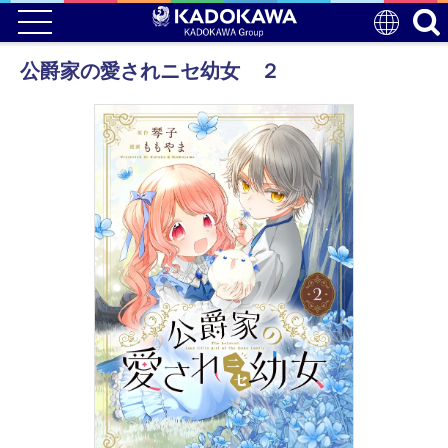
公爵家の愛されニセ幼女 ２