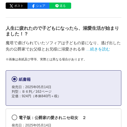
ポスト
シェア
送る
人生に疲れたので子どもになったら、溺愛生活が始まり
ました！？
魔塔で虐げられていたソフィアは子どもの姿になり、逃げ出した
先の公爵家でお父様とお兄様に溺愛される幸
…続きを読む
※画像は表紙及び帯等、実際とは異なる場合があります。
紙書籍
発売日：2025年05月14日
判型：Ｂ６判／162ページ
定価：924円（本体840円＋税）
電子版：公爵家の愛されニセ幼女 ２
発売日：2025年05月14日