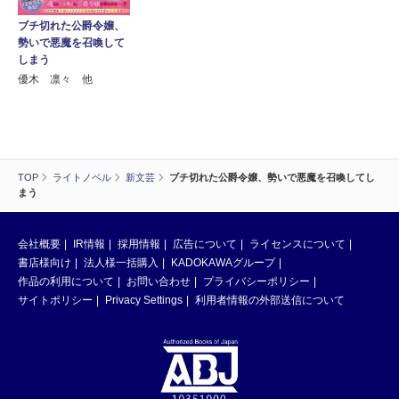
ブチ切れた公爵令嬢、
勢いで悪魔を召喚して
しまう
優木 凛々 他
TOP
ライトノベル
新文芸
ブチ切れた公爵令嬢、勢いで悪魔を召喚してし
まう
会社概要
IR情報
採用情報
広告について
ライセンスについて
書店様向け
法人様一括購入
KADOKAWAグループ
作品の利用について
お問い合わせ
プライバシーポリシー
サイトポリシー
Privacy Settings
利用者情報の外部送信について