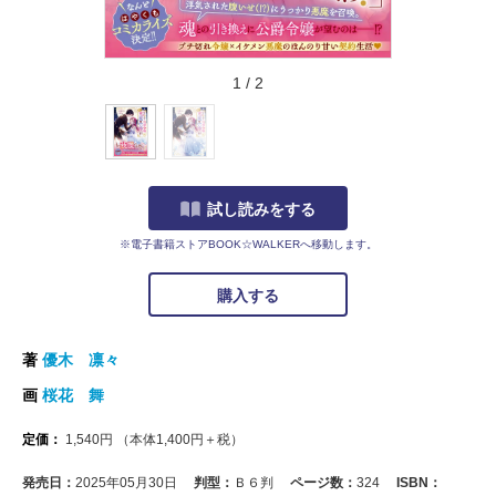
1
/
2
試し読みをする
※電子書籍ストアBOOK☆WALKERへ移動します。
購入する
著
優木 凛々
画
桜花 舞
定価：
1,540
円
（本体
1,400
円＋税）
発売日：
2025年05月30日
判型：
Ｂ６判
ページ数：
324
ISBN：