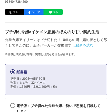
9784047384200
ポスト
シェア
送る
ブチ切れ令嬢×イケメン悪魔のほんのり甘い契約生活
公爵令嬢アイリーンはブチ切れた！10年もの間、婚約者として尽
くしてきたのに、王子パーカーが交換留学
…続きを読む
※画像は表紙及び帯等、実際とは異なる場合があります。
紙書籍
発売日：2025年05月30日
判型：Ｂ６判／324ページ
定価：1,540円（本体1,400円＋税）
電子版：ブチ切れた公爵令嬢、勢いで悪魔を召喚して
しまう