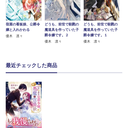
宿屋の看板娘、公爵令
どうも、前世で殺戮の
どうも、前世で殺戮の
嬢と入れかわる
魔道具を作っていた子
魔道具を作っていた子
爵令嬢です。２
爵令嬢です。１
優木 凛々
優木 凛々
優木 凛々
最近チェックした商品