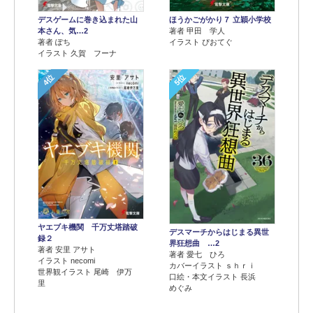
デスゲームに巻き込まれた山
ほうかごがかり７ 立穎小学校
本さん、気…2
著者 甲田 学人
著者 ぽち
イラスト ぴおてぐ
イラスト 久賀 フーナ
4位
5位
ヤエブキ機関 千万丈塔踏破
デスマーチからはじまる異世
録２
界狂想曲 …2
著者 安里 アサト
著者 愛七 ひろ
イラスト necomi
カバーイラスト ｓｈｒｉ
世界観イラスト 尾崎 伊万
口絵・本文イラスト 長浜
里
めぐみ