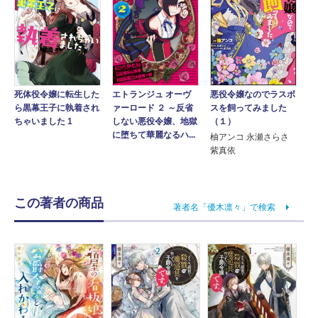
悪役令嬢なのでラスボ
死体役令嬢に転生した
エトランジュ オーヴ
スを飼ってみました
ら黒幕王子に執着され
ァーロード ２ ～反省
（１）
ちゃいました 1
しない悪役令嬢、地獄
に堕ちて華麗なるハ...
柚アンコ 永瀬さらさ
紫真依
この著者の商品
著者名「優木凛々」で検索