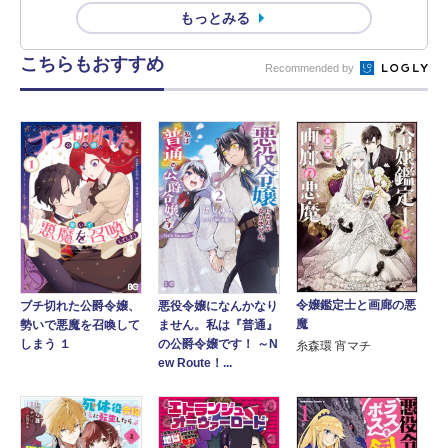
もっとみる
こちらもおすすめ
Recommended by
令嬢鑑定士と画廊の悪
ブチ切れた公爵令嬢、
悪役令嬢になんかなり
魔
勢いで悪魔を召喚して
ません。私は『普通』
しまう １
の公爵令嬢です！ ～N
糸森環 宵マチ
ew Route！...