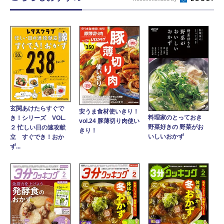
玄関あけたらすぐで
安うま食材使いきり！
料理家のとっておき
き！シリーズ VOL.
vol.24 豚薄切り肉使い
野菜好きの 野菜がお
２ 忙しい日の速攻献
きり！
いしいおかず
立 すぐでき！おか
ず...