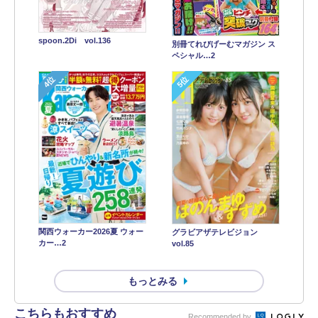
spoon.2Di vol.136
別冊てれびげーむマガジン ス
ペシャル…2
4位
5位
関西ウォーカー2026夏 ウォー
グラビアザテレビジョン
カー…2
vol.85
もっとみる
こちらもおすすめ
Recommended by