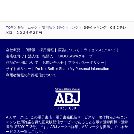
TOP
雑誌・ムック
実用誌
3分クッキング
３分クッキング ＣＢＣテレ
ビ版 ２０２６年２月号
会社概要
IR情報
採用情報
広告について
ライセンスについて
書店様向け
法人様一括購入
KADOKAWAグループ
作品の利用について
お問い合わせ
プライバシーポリシー
サイトポリシー
Do Not Sell or Share My Personal Information
利用者情報の外部送信について
ABJマークは、この電子書店・電子書籍配信サービスが、著作権者からコン
テンツ使用許諾を得た正規版配信サービスであることを示す登録商標（登録
番号 第6091713号）です。ABJマークの詳細、ABJマークを掲示しているサ
ービスの一覧はこちら。