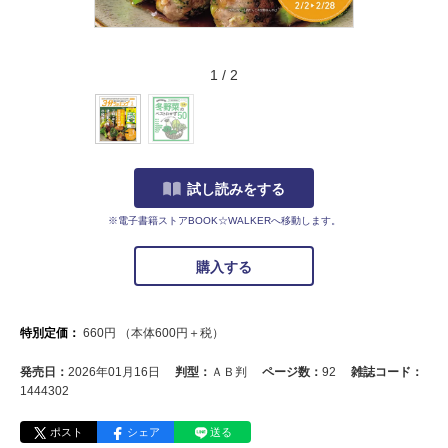
1
/
2
試し読みをする
※電子書籍ストアBOOK☆WALKERへ移動します。
購入する
特別定価：
660
円
（本体
600
円＋税）
発売日：
2026年01月16日
判型：
ＡＢ判
ページ数：
92
雑誌コード：
1444302
ポスト
シェア
送る