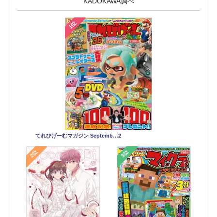
KADOKAWA調べ
1位
てれびげーむマガジン Septemb…2
2位
3位