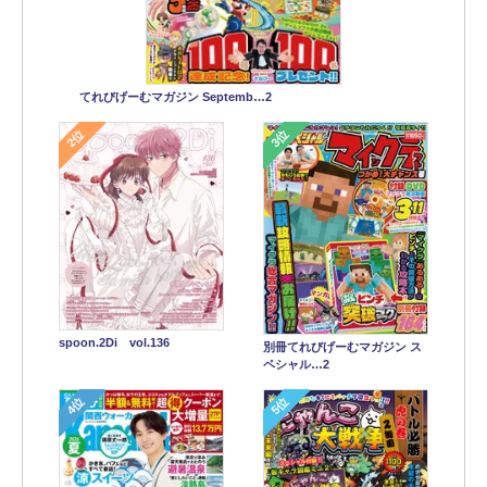
てれびげーむマガジン Septemb…2
2位
3位
spoon.2Di vol.136
別冊てれびげーむマガジン ス
ペシャル…2
4位
5位