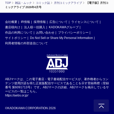
TOP
雑誌・ムック
コミック誌
月刊コミックアライブ
【電子版】月刊コ
ミックアライブ 2026年4月号
会社概要
IR情報
採用情報
広告について
ライセンスについて
書店様向け
法人様一括購入
KADOKAWAグループ
作品の利用について
お問い合わせ
プライバシーポリシー
サイトポリシー
Do Not Sell or Share My Personal Information
利用者情報の外部送信について
ABJマークは、この電子書店・電子書籍配信サービスが、著作権者からコン
テンツ使用許諾を得た正規版配信サービスであることを示す登録商標（登録
番号 第6091713号）です。ABJマークの詳細、ABJマークを掲示しているサ
ービスの一覧はこちら。
https://aebs.or.jp/
©KADOKAWA CORPORATION 2026