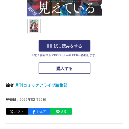
電子版
試し読みをする
※電子書籍ストアBOOK☆WALKERへ移動します。
購入する
編者
月刊コミックアライブ編集部
発売日：
2026年02月26日
ポスト
シェア
送る