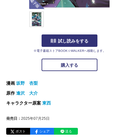
試し読みをする
※電子書籍ストアBOOK☆WALKERへ移動します。
購入する
漫画
坂野 杏梨
原作
逢沢 大介
キャラクター原案
東西
発売日：
2025年07月25日
ポスト
シェア
送る