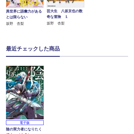
芸大生 八坂京也の数
異世界に語彙力がある
奇な冒険 １
とは限らない
坂野 杏梨
坂野 杏梨
最近チェックした商品
電子版
陰の実力者になりたく