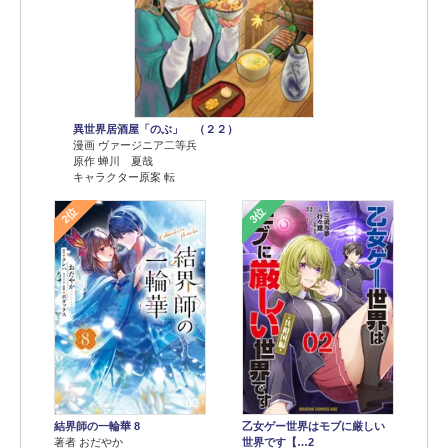
異世界居酒屋「のぶ」 （２２）
漫画 ヴァージニア二等兵
原作 蝉川 夏哉
キャラクター原案 転
2位
3位
結界師の一輪華 8
乙女ゲー世界はモブに厳しい
著者 おだやか
世界です【…2