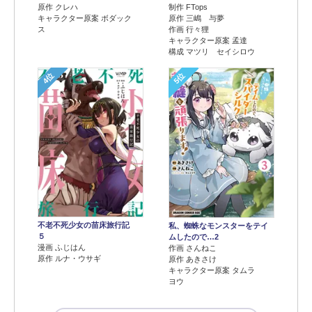
原作 クレハ
制作 FTops
キャラクター原案 ボダック
原作 三嶋 与夢
ス
作画 行々狸
キャラクター原案 孟達
構成 マツリ セイシロウ
4位
5位
不老不死少女の苗床旅行記
私、蜘蛛なモンスターをテイ
５
ムしたので…2
漫画 ふじはん
作画 さんねこ
原作 ルナ・ウサギ
原作 あきさけ
キャラクター原案 タムラ
ヨウ