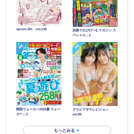
spoon.2Di vol.136
別冊てれびげーむマガジン ス
ペシャル…2
4位
5位
関西ウォーカー2026夏 ウォー
グラビアザテレビジョン
カー…2
vol.85
もっとみる