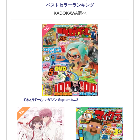
ベストセラーランキング
KADOKAWA調べ
1位
てれびげーむマガジン Septemb…2
2位
3位