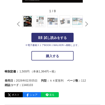
1
/
8
試し読みをする
※電子書籍ストアBOOK☆WALKERへ移動します。
購入する
特別定価：
1,500
円
（本体
1,364
円＋税）
発売日：
2026年02月05日
判型：
Ａ４変形判
ページ数：
112
雑誌コード：
1348103
ポスト
シェア
送る