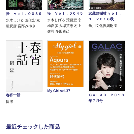
怪 Ｖｏｌ．００４５
武蔵野樹林 ｖｏｌ．
怪 ｖｏｌ．００３９
１ ２０１８秋
水木しげる 荒俣宏 京
水木しげる 荒俣宏 京
極夏彦 大塚英志 村上
角川文化振興財団
極夏彦 宮部みゆき
健司 多田克己
My Girl vol.37
春宵十話
ＧＡＬＡＣ ２０１８
年７月号
岡潔
最近チェックした商品