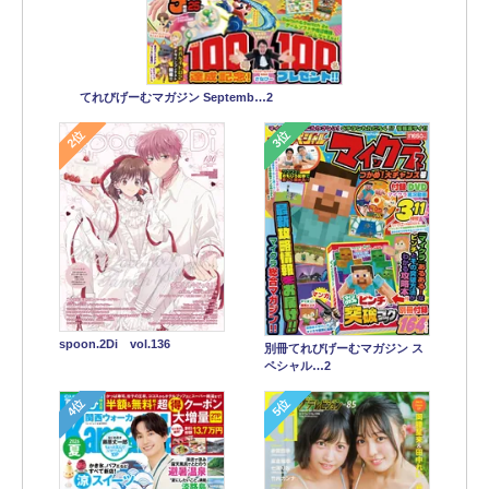
てれびげーむマガジン Septemb…2
2位
3位
spoon.2Di vol.136
別冊てれびげーむマガジン ス
ペシャル…2
4位
5位