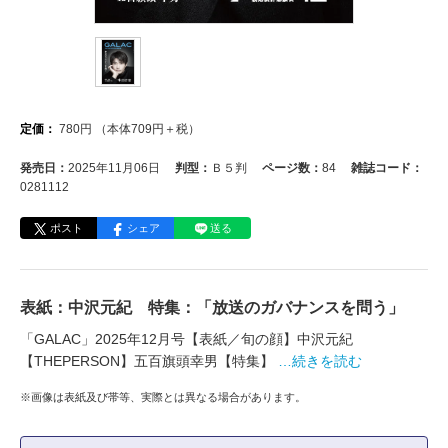
定価：
780
円
（本体
709
円＋税）
発売日：
2025年11月06日
判型：
Ｂ５判
ページ数：
84
雑誌コード：
0281112
ポスト
シェア
送る
表紙：中沢元紀 特集：「放送のガバナンスを問う」
「GALAC」2025年12月号【表紙／旬の顔】中沢元紀
【THEPERSON】五百旗頭幸男【特集】
…続きを読む
※画像は表紙及び帯等、実際とは異なる場合があります。