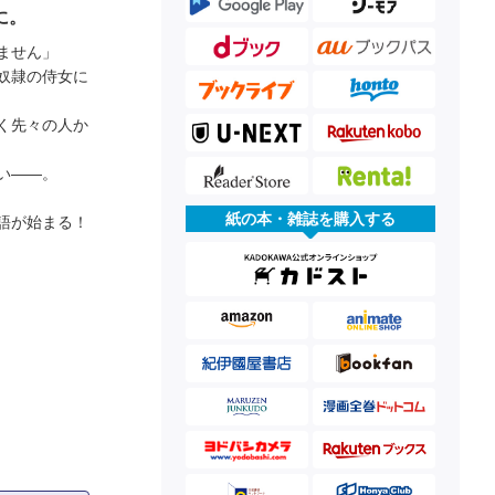
に。
ません」
奴隷の侍女に
く先々の人か
い――。
紙の本・雑誌を購入する
語が始まる！