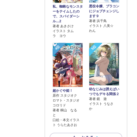
悪役令嬢、ブラコン
私、蜘蛛なモンスタ
にジョブチェンジし
ーをテイムしたの
ます９
で、スパイダーシ
著者 浜千鳥
ル…2
イラスト 八美☆
著者 あきさけ
わん
イラスト タム
ラ ヨウ
4位
5位
幼なじみは誘えばい
超かぐや姫！
つでもデキる関係２
原作 スタジオク
著者 鏡 遊
ロマト・スタジオ
イラスト うなさ
コロリド
か
著者 桐山 なる
と
口絵・本文イラス
ト うらたあさお