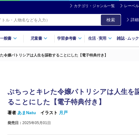
カテゴリ・ジャンル一覧
レーベル
検索
詳細
一般書
児童書
学習参考書
生活
実用
雑誌
ムック
・
・
た令嬢パトリシアは人生を謳歌することにした【電子特典付き】
ぷちっとキレた令嬢パトリシアは人生を
ることにした【電子特典付き】
著者
あまNatu
イラスト
月戸
発売日：
2025年05月01日