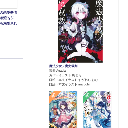
1位
の恋愛事情
の秘密を知
ら溺愛され
魔法少女ノ魔女裁判
著者 Acacia
カバーイラスト 梅まろ
口絵・本文イラスト すがわら おむ
口絵・本文イラスト maruchi
2位
3位