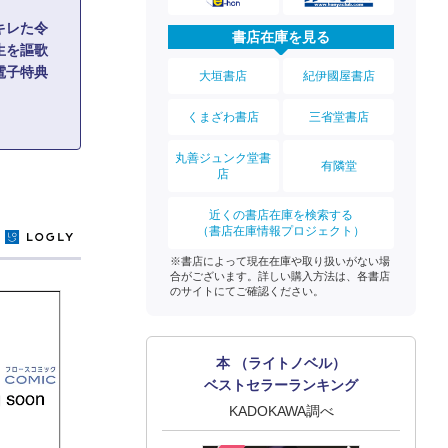
キレた令
書店在庫を見る
生を謳歌
電子特典
大垣書店
紀伊國屋書店
くまざわ書店
三省堂書店
丸善ジュンク堂書
有隣堂
店
近くの書店在庫を検索する
（書店在庫情報プロジェクト）
y
※書店によって現在在庫や取り扱いがない場
合がございます。詳しい購入方法は、各書店
のサイトにてご確認ください。
本 （ライトノベル）
ベストセラーランキング
KADOKAWA調べ