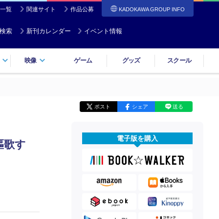
一覧
関連サイト
作品公募
KADOKAWA GROUP INFO
検索
新刊カレンダー
イベント情報
映像
ゲーム
グッズ
スクール
ポスト
シェア
送る
電子版を購入
謳歌す