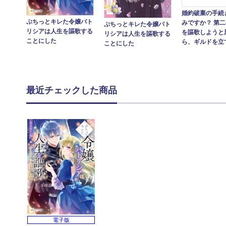
婚約破棄の手続
ぷちっとキレた令嬢パト
みですか？ 第
ぷちっとキレた令嬢パト
リシアは人生を謳歌する
を謳歌しようと
リシアは人生を謳歌する
ことにした
ら、ギルドを立て.
ことにした
最近チェックした商品
電子版