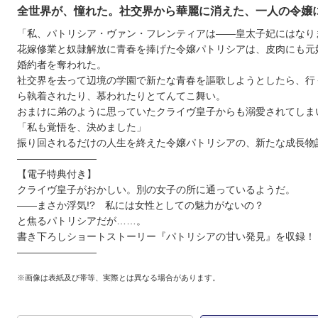
全世界が、憧れた。社交界から華麗に消えた、一人の令嬢
「私、パトリシア・ヴァン・フレンティアは――皇太子妃にはなり
花嫁修業と奴隷解放に青春を捧げた令嬢パトリシアは、皮肉にも元
婚約者を奪われた。
社交界を去って辺境の学園で新たな青春を謳歌しようとしたら、行
ら執着されたり、慕われたりとてんてこ舞い。
おまけに弟のように思っていたクライヴ皇子からも溺愛されてしま
「私も覚悟を、決めました」
振り回されるだけの人生を終えた令嬢パトリシアの、新たな成長物
――――――――
【電子特典付き】
クライヴ皇子がおかしい。別の女子の所に通っているようだ。
――まさか浮気!? 私には女性としての魅力がないの？
と焦るパトリシアだが……。
書き下ろしショートストーリー『パトリシアの甘い発見』を収録！
――――――――
※画像は表紙及び帯等、実際とは異なる場合があります。