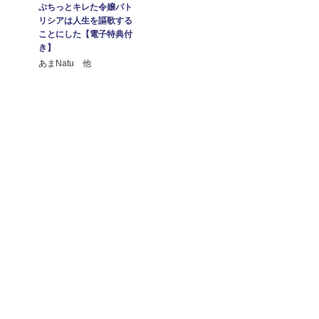
ぷちっとキレた令嬢パト
リシアは人生を謳歌する
ことにした【電子特典付
き】
あまNatu 他