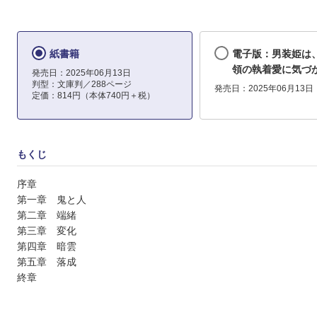
紙書籍
電子版：男装姫は
領の執着愛に気づ
発売日：2025年06月13日
判型：文庫判／288ページ
発売日：2025年06月13日
定価：814円（本体740円＋税）
もくじ
序章
第一章 鬼と人
第二章 端緒
第三章 変化
第四章 暗雲
第五章 落成
終章