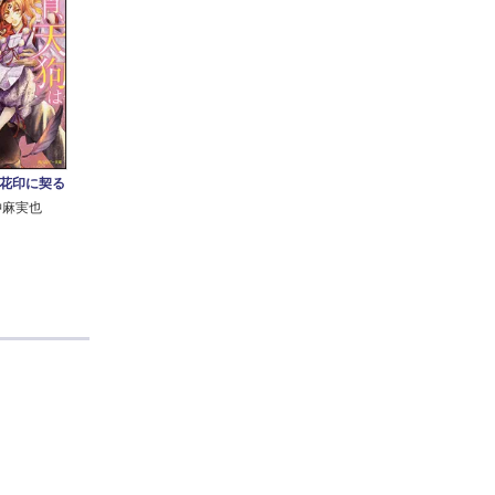
花印に契る
沖麻実也