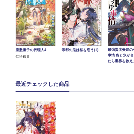
最強賢者夫婦の
帝都の鬼は桜を恋う(1)
座敷童子の代理人4
事情 炎と氷が
仁科裕貴
たら世界を救え
最近チェックした商品