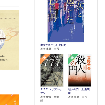
魔女と過ごした七日間
著者 東野 圭吾
2位
3位
７７７ トリプルセ
殺人の門 上 新装
ブン
版
著者 伊坂 幸太
著者 東野 圭吾
郎