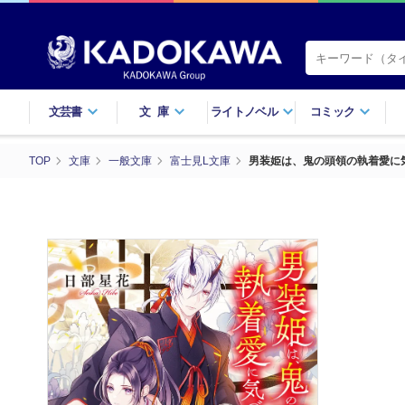
文芸書
文庫
ライトノベル
コミック
TOP
文庫
一般文庫
富士見L文庫
男装姫は、鬼の頭領の執着愛に