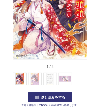
1
/
4
試し読みをする
※電子書籍ストアBOOK☆WALKERへ移動します。