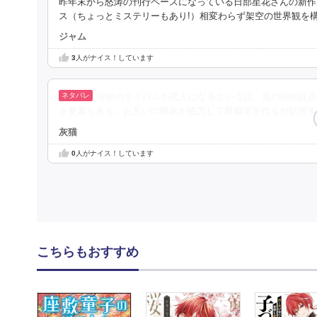
昨年末から怒涛の刊行ペースになっている日部星花さんの新作
ス（ちょっとミステリーもあり!）相変わらず架空の世界観を
ジャム
3
人がナイス！しています
宿命のライバルが恋人になるという話。鬼の頭領紅炎
き要素もある。お互いの種族が協力して新都市を作るが妨害す
灰猫
0
人がナイス！しています
こちらもおすすめ