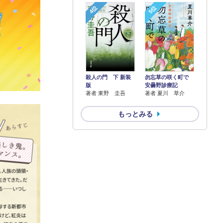
4位
5位
殺人の門 下 新装
勿忘草の咲く町で
版
安曇野診療記
著者 東野 圭吾
著者 夏川 草介
もっとみる