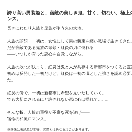
誇り高い男装姫と、宿敵の美しき鬼。甘く、切ない、極上
ンス。
長きにわたり人族と鬼族が争う火の大地。
人族の頭領・一初は、女性にして男の装束を纏い戦場で生きてきた
だが宿敵である鬼族の頭領・紅炎の刃に倒れる
――いつしか育った恋心を自覚しながら。
人族の敗北が決まり、紅炎は鬼と人が共存する新都市をつくると宣
初めは反発した一初だけど、紅炎は一初の凜とした強さを認め必要
た。
紅炎の傍で、一初は新都市に希望を見いだしていく。
でも大切にされるほど許されない恋に心は揺れて……。
そんな折、人族の重役が不審な死を遂げ――
宿命の和風ロマンス。
※画像は表紙及び帯等、実際とは異なる場合があります。