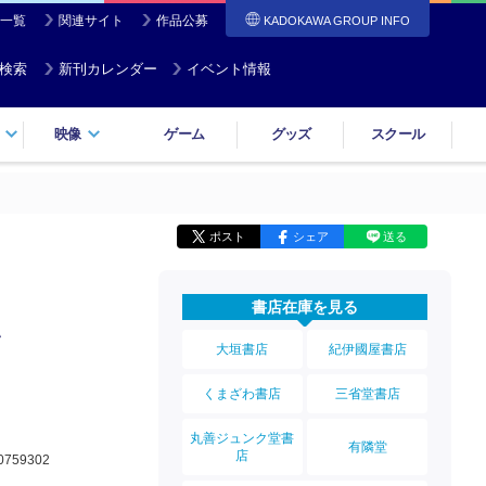
一覧
関連サイト
作品公募
KADOKAWA GROUP INFO
検索
新刊カレンダー
イベント情報
映像
ゲーム
グッズ
スクール
ポスト
シェア
送る
書店在庫を見る
い
大垣書店
紀伊國屋書店
くまざわ書店
三省堂書店
丸善ジュンク堂書
有隣堂
店
0759302