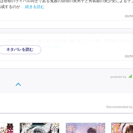
は宿命のライバル同士である鬼族の頭領の美男子と男装姫の美少女によるラ
構成するのが
…続きを読む
202
と人間の頭領一初が、殺しあうがお互い思いあうという筋。帝の絡み方がよ
るという流れ、二人は
…続きを読む
202
powered by
Recommended b