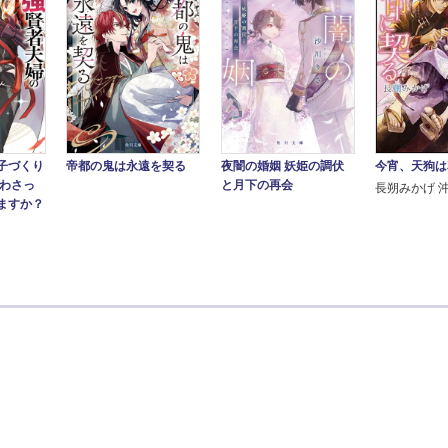
今宵、天狗は
子づくり
帝都の鬼は永遠を契る
夜闇の婚姻 妖姫の調伏
合わさっ
と月下の再会
長朔みかげ 
ますか？