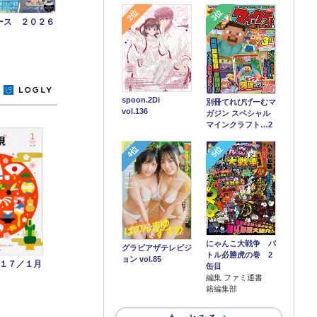
2位
3位
ース ２０２６
y
spoon.2Di
別冊てれびげーむマ
vol.136
ガジン スペシャル
マインクラフト…2
4位
5位
にゃんこ大戦争 バ
グラビアザテレビジ
トル必勝虎の巻 2
ョン vol.85
１７／１月
缶目
編集 ファミ通書
籍編集部