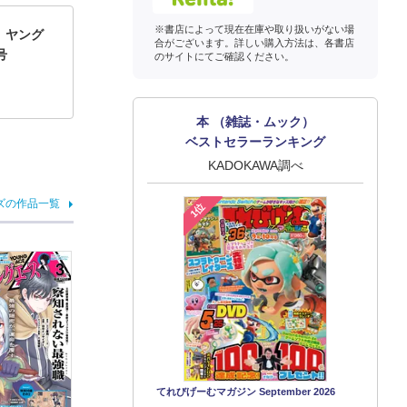
※書店によって現在在庫や取り扱いがない場
】ヤング
合がございます。詳しい購入方法は、各書店
号
のサイトにてご確認ください。
本 （雑誌・ムック）
ベストセラーランキング
KADOKAWA調べ
ズの作品一覧
1位
てれびげーむマガジン September 2026