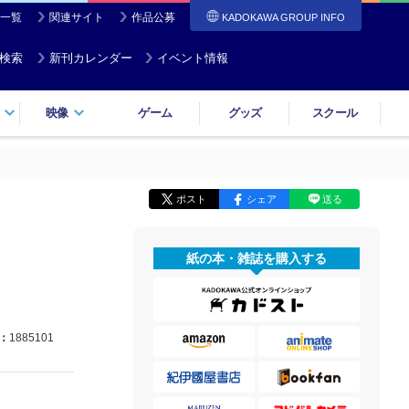
一覧
関連サイト
作品公募
KADOKAWA GROUP INFO
検索
新刊カレンダー
イベント情報
映像
ゲーム
グッズ
スクール
ポスト
シェア
送る
紙の本・雑誌を購入する
：
1885101