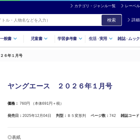
カテゴリ・ジャンル一覧
レーベル
検索
詳細
一般書
児童書
学習参考書
生活
実用
雑誌
ムック
・
・
２６年１月号
ヤングエース ２０２６年１月号
価格：
760
円 （本体
691
円＋税）
発売日：
2025年12月04日
判型：
Ｂ５変形判
ページ数：
742
雑誌コード
◎表紙