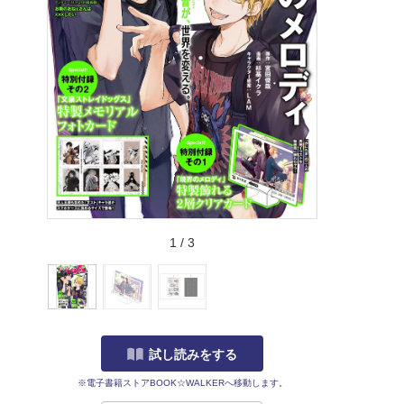
1
/
3
試し読みをする
※電子書籍ストアBOOK☆WALKERへ移動します。