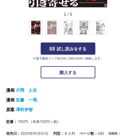
1
/
5
試し読みをする
※電子書籍ストアBOOK☆WALKERへ移動します。
購入する
漫画
片岡 人生
漫画
近藤 一馬
原案
澤村伊智
定価：
792
円
（本体
720
円＋税）
発売日：
2025年05月07日
判型：
Ｂ６判
ページ数：
180
ISBN：