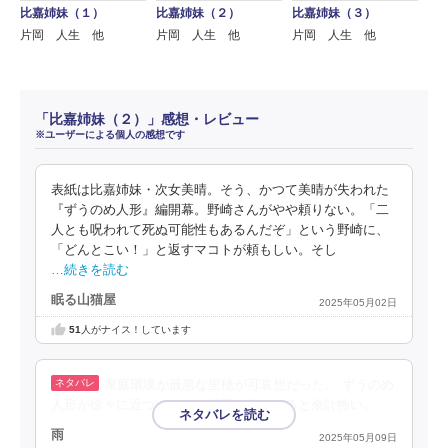
比嘉姉妹（１）
比嘉姉妹（２）
比嘉姉妹（３）
片岡 人生 他
片岡 人生 他
片岡 人生 他
「比嘉姉妹（２）」感想・レビュー
※ユーザーによる個人の感想です
表紙は比嘉姉妹・次女美晴。そう、かつて美晴が失われた
『ずうのめ人形』編開幕。野崎さんがやや頼りない。「二
人とも呪われて死ぬ可能性もあるんだぞ」という野崎に、
「どんとこい！」と返すマコトが頼もしい。そし
…続きを読む
眠る山猫屋
2025年05月02日
51
人がナイス！しています
家庭環境が最悪な里穂が可哀想だった。 ずうのめ
人形が徐々に近づいてくる描写は絵にすると余計怖い。
雨
2025年05月09日