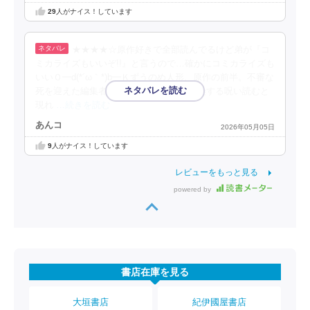
29
人がナイス！しています
★★★★☆原作好きで全部読んでるけど弟が『コ
ミカライズもいいぞ!!』と言うので…確かにコミカライズも
いいＯ━d(*´ω｀*)b━Ｋずうのめ人形、原作の前半。不審な
死を迎えた編集者たちが読んでたのは伝染する呪い読むと
現れ
…続きを読む
あんコ
2026年05月05日
9
人がナイス！しています
レビューをもっと見る
powered by
書店在庫を見る
大垣書店
紀伊國屋書店