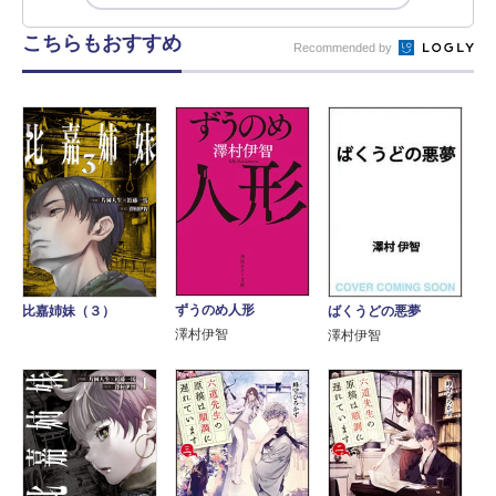
こちらもおすすめ
Recommended by
ずうのめ人形
比嘉姉妹（３）
ばくうどの悪夢
澤村伊智
澤村伊智