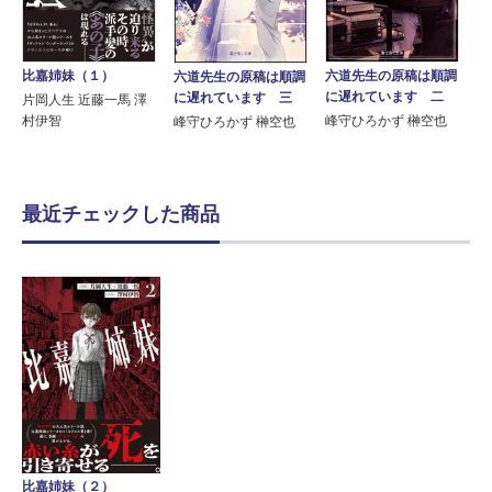
六道先生の原稿は順調
比嘉姉妹（１）
六道先生の原稿は順調
に遅れています 二
に遅れています 三
片岡人生 近藤一馬 澤
峰守ひろかず 榊空也
村伊智
峰守ひろかず 榊空也
最近チェックした商品
比嘉姉妹（２）