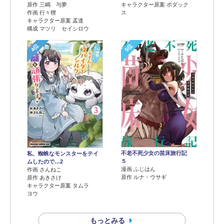
原作 三嶋 与夢
キャラクター原案 ボダック
作画 行々狸
ス
キャラクター原案 孟達
構成 マツリ セイシロウ
4位
5位
不老不死少女の苗床旅行記
私、蜘蛛なモンスターをテイ
５
ムしたので…2
漫画 ふじはん
作画 さんねこ
原作 ルナ・ウサギ
原作 あきさけ
キャラクター原案 タムラ
ヨウ
もっとみる