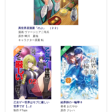
異世界居酒屋「のぶ」 （２２）
漫画 ヴァージニア二等兵
原作 蝉川 夏哉
キャラクター原案 転
2位
3位
乙女ゲー世界はモブに厳しい
結界師の一輪華 8
世界です【…2
著者 おだやか
制作 FTops
原作 クレハ