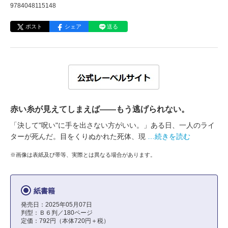
9784048115148
ポスト
シェア
送る
赤い糸が見えてしまえば――もう逃げられない。
「決して"呪い"に手を出さない方がいい。」ある日、一人のライ
ターが死んだ。目をくりぬかれた死体、現
…続きを読む
※画像は表紙及び帯等、実際とは異なる場合があります。
紙書籍
発売日：2025年05月07日
判型：Ｂ６判／180ページ
定価：792円（本体720円＋税）