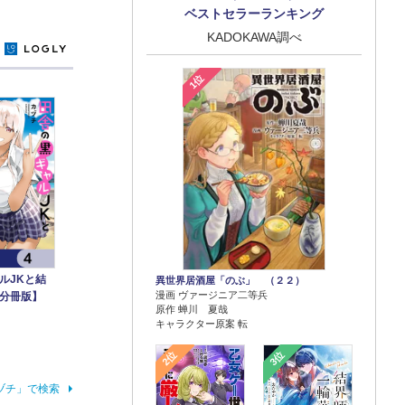
ベストセラーランキング
KADOKAWA調べ
y
1位
ルJKと結
異世界居酒屋「のぶ」 （２２）
漫画 ヴァージニア二等兵
【分冊版】
原作 蝉川 夏哉
キャラクター原案 転
2位
3位
ヅチ」で検索