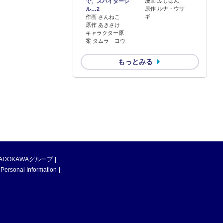
漫画 ふじはん
で、スパイダーシ
原作 ルナ・ウサ
ル…2
ギ
作画 さんねこ
原作 あきさけ
キャラクター原
案 タムラ ヨウ
もっとみる
ADOKAWAグループ
 Personal Information