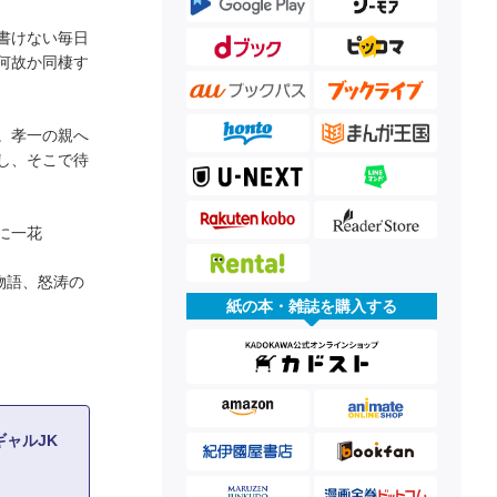
書けない毎日
何故か同棲す
。孝一の親へ
し、そこで待
に一花
物語、怒涛の
紙の本・雑誌を購入する
ャルJK