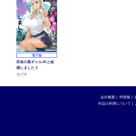
電子版
田舎の黒ギャルJKと結
婚しました 2
カヅチ
会社概要
IR情報
作品の利用について