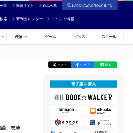
一覧
関連サイト
作品公募
KADOKAWA GROUP INFO
検索
新刊カレンダー
イベント情報
映像
ゲーム
グッズ
スクール
ポスト
シェア
送る
電子版を購入
物語、怒涛