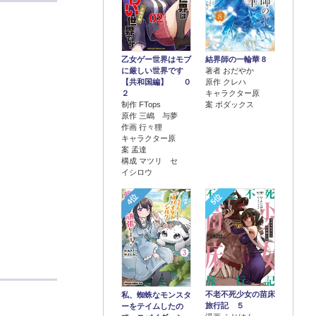
乙女ゲー世界はモブ
結界師の一輪華 8
に厳しい世界です
著者 おだやか
【共和国編】 ０
原作 クレハ
２
キャラクター原
制作 FTops
案 ボダックス
原作 三嶋 与夢
作画 行々狸
キャラクター原
案 孟達
構成 マツリ セ
イシロウ
4位
5位
不老不死少女の苗床
私、蜘蛛なモンスタ
旅行記 ５
ーをテイムしたの