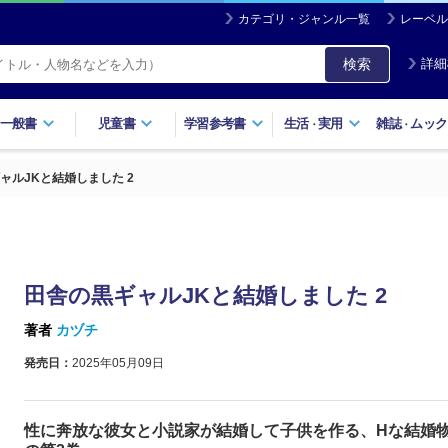
カテゴリ・ジャンル一覧
レーベル
検索
詳細
一般書
児童書
学習参考書
生活
実用
雑誌
ムック
・
・
ャルJKと結婚しました 2
田舎の黒ギャルJKと結婚しました 2
著者
カヅチ
発売日：
2025年05月09日
性に奔放な彼女と小説家が結婚して子供を作る、Hな結婚