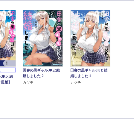
田舎の黒ギャルJKと結
田舎の黒ギャルJKと結
版
婚しました 2
婚しました 1
JKと結
分冊版】
カヅチ
カヅチ