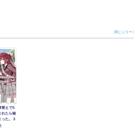
同じシリー
席替えでS
まれたら秘
まった。３
他