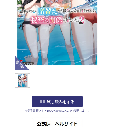
電子版
試し読みをする
※電子書籍ストアBOOK☆WALKERへ移動します。