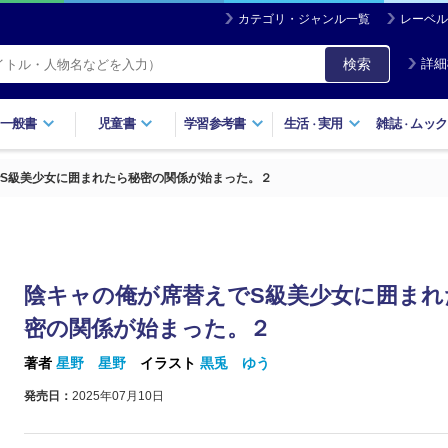
カテゴリ・ジャンル一覧
レーベル
検索
詳細
一般書
児童書
学習参考書
生活
実用
雑誌
ムック
・
・
S級美少女に囲まれたら秘密の関係が始まった。２
陰キャの俺が席替えでS級美少女に囲まれ
密の関係が始まった。２
著者
星野 星野
イラスト
黒兎 ゆう
発売日：
2025年07月10日