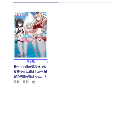
電子版
陰キャの俺が席替えでS
級美少女に囲まれたら秘
密の関係が始まった。２
星野 星野 他