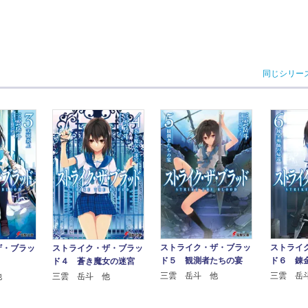
同じシリー
ストライク・ザ・ブラッ
ストライ
ザ・ブラッ
ストライク・ザ・ブラッ
ド５ 観測者たちの宴
ド６ 錬
ド４ 蒼き魔女の迷宮
三雲 岳斗 他
三雲 岳
他
三雲 岳斗 他