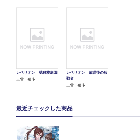
レベリオン 弑殺校庭園
レベリオン 放課後の殺
戮者
三雲 岳斗
三雲 岳斗
最近チェックした商品