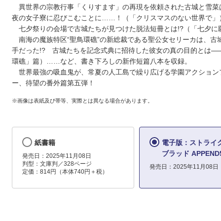
異世界の宗教行事「くりすます」の再現を依頼された古城と雪菜
夜の女子寮に忍びこむことに……！（「クリスマスのない世界で」
七夕祭りの会場で古城たちが見つけた脱法短冊とは!?（「七夕に
南海の魔族特区“聖鳥環礁”の新総裁である聖公女セリーカは、古
手だった!? 古城たちを記念式典に招待した彼女の真の目的とは――
環礁」篇）……など、書き下ろしの新作短篇八本を収録。
世界最強の吸血鬼が、常夏の人工島で繰り広げる学園アクション
ー、待望の番外篇第五弾！
※画像は表紙及び帯等、実際とは異なる場合があります。
紙書籍
電子版：ストライ
ブラッド APPEND
発売日：2025年11月08日
判型：文庫判／328ページ
発売日：2025年11月08日
定価：814円（本体740円＋税）