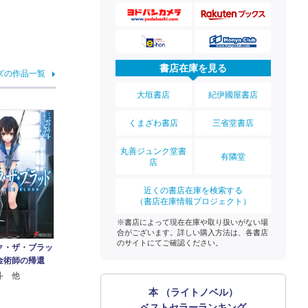
書店在庫を見る
ズの作品一覧
大垣書店
紀伊國屋書店
くまざわ書店
三省堂書店
丸善ジュンク堂書
有隣堂
店
近くの書店在庫を検索する
（書店在庫情報プロジェクト）
※書店によって現在在庫や取り扱いがない場
合がございます。詳しい購入方法は、各書店
のサイトにてご確認ください。
ク・ザ・ブラッ
金術師の帰還
斗 他
本 （ライトノベル）
ベストセラーランキング