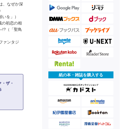
は、なぜか深
）
願いを」）
城の初恋の相
!?（「聖鳥
ファンタジ
紙の本・雑誌を購入する
ク・ザ・
5