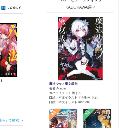
KADOKAWA調べ
y
1位
)
魔法少女ノ魔女裁判
著者 Acacia
カバーイラスト 梅まろ
口絵・本文イラスト すがわら おむ
口絵・本文イラスト maruchi
2位
3位
岳斗」で検索