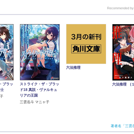
Recommended b
六法推理
・ブラッ
ストライク・ザ・ブラッ
六法推理 (１
騎士
ド18 真説・ヴァルキュ
リアの王国
ャ子
三雲岳斗 マニャ子
著者名「三雲