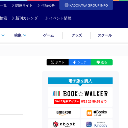
一覧
関連サイト
作品公募
KADOKAWA GROUP INFO
検索
新刊カレンダー
イベント情報
映像
ゲーム
グッズ
スクール
ポスト
シェア
送る
電子版を購入
8/13 23:59:59まで
SALE対象アイテム