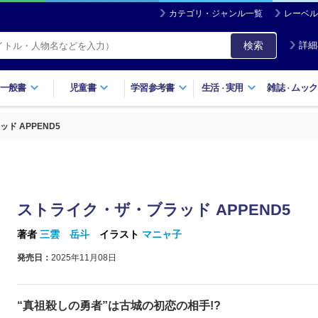
カテゴリ・ジャンル一覧
レーベル
検索
詳細
一般書
児童書
学習参考書
生活
実用
雑誌
ムック
・
・
ド APPEND5
ストライク・ザ・ブラッド APPEND5
著者
三雲 岳斗
イラスト
マニャ子
発売日：
2025年11月08日
“真祖殺しの勇者”は古城の初恋の相手!?