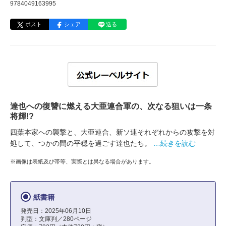
9784049163995
ポスト
シェア
送る
達也への復讐に燃える大亜連合軍の、次なる狙いは一条
将輝!?
四葉本家への襲撃と、大亜連合、新ソ連それぞれからの攻撃を対
処して、つかの間の平穏を過ごす達也たち。
…続きを読む
※画像は表紙及び帯等、実際とは異なる場合があります。
紙書籍
発売日：2025年06月10日
判型：文庫判／280ページ