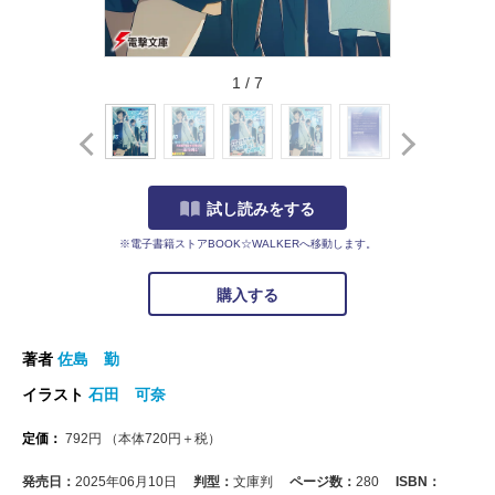
1
/
7
試し読みをする
※電子書籍ストアBOOK☆WALKERへ移動します。
購入する
著者
佐島 勤
イラスト
石田 可奈
定価：
792
円
（本体
720
円＋税）
発売日：
2025年06月10日
判型：
文庫判
ページ数：
280
ISBN：