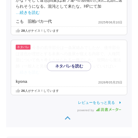
かな？そして達也(四葉)は新ソ連への防衛のために北部に送
られそうになる。混沌として来たな。HPにて加
…続きを読む
こも 旧柏バカ一代
2025年06月10日
28
人がナイス！しています
今巻の前半部分は一条家絡みでしたが、後半部分
は達也が理想とする未来への進展が窺える内容で、人権問
題について色々考えさせられる一冊でした。 世間から魔法
師（一般人と見做されない人々）をどう守っていけばい
…続きを読む
kyona
2026年05月25日
26
人がナイス！しています
レビューをもっと見る
powered by