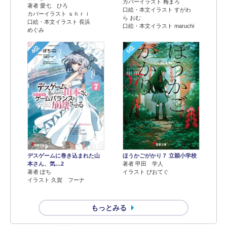
カバーイラスト 梅まろ
著者 愛七 ひろ
口絵・本文イラスト すがわ
カバーイラスト ｓｈｒｉ
ら おむ
口絵・本文イラスト 長浜
口絵・本文イラスト maruchi
めぐみ
4位
5位
デスゲームに巻き込まれた山
ほうかごがかり７ 立穎小学校
本さん、気…2
著者 甲田 学人
著者 ぽち
イラスト ぴおてぐ
イラスト 久賀 フーナ
もっとみる