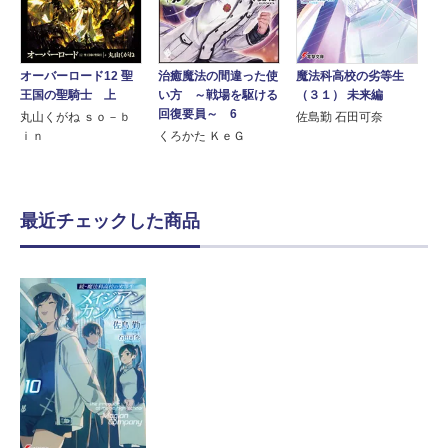
魔法科高校の劣等生
オーバーロード12 聖
治癒魔法の間違った使
（３１） 未来編
王国の聖騎士 上
い方 ～戦場を駆ける
回復要員～ 6
佐島勤 石田可奈
丸山くがね ｓｏ－ｂ
ｉｎ
くろかた ＫｅＧ
最近チェックした商品