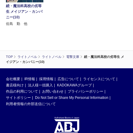
続・魔法科高校の劣等
生 メイジアン・カンパ
ニー(10)
佐島 勤 他
TOP
ライトノベル
ライトノベル
電撃文庫
続・魔法科高校の劣等生 メ
イジアン・カンパニー(10)
会社概要
IR情報
採用情報
広告について
ライセンスについて
書店様向け
法人様一括購入
KADOKAWAグループ
作品の利用について
お問い合わせ
プライバシーポリシー
サイトポリシー
Do Not Sell or Share My Personal Information
利用者情報の外部送信について