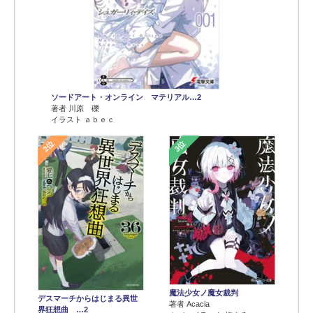
ソードアート・オンライン マテリアル…2
著者 川原 礫
イラスト ａｂｅｃ
2位
3位
魔法少女ノ魔女裁判
デスマーチからはじまる異世
著者 Acacia
界狂想曲 …2