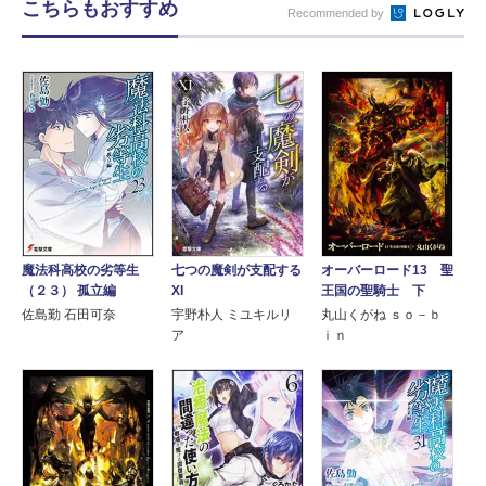
こちらもおすすめ
Recommended by
七つの魔剣が支配する
魔法科高校の劣等生
オーバーロード13 聖
XI
（２３） 孤立編
王国の聖騎士 下
宇野朴人 ミユキルリ
佐島勤 石田可奈
丸山くがね ｓｏ－ｂ
ア
ｉｎ