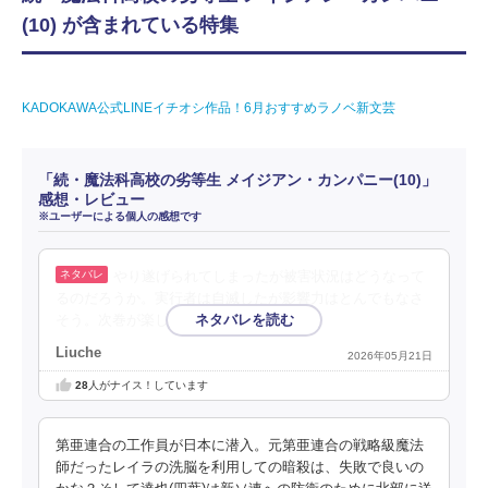
(10) が含まれている特集
KADOKAWA公式LINEイチオシ作品！6月おすすめラノベ新文芸
「続・魔法科高校の劣等生 メイジアン・カンパニー(10)」
感想・レビュー
※ユーザーによる個人の感想です
やり遂げられてしまったが被害状況はどうなって
るのだろうか。実行者は自滅したが影響力はとんでもなさ
そう。次巻が楽しみ。
Liuche
2026年05月21日
28
人がナイス！しています
第亜連合の工作員が日本に潜入。元第亜連合の戦略級魔法
師だったレイラの洗脳を利用しての暗殺は、失敗で良いの