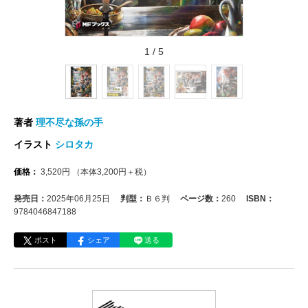
1
/
5
著者
理不尽な孫の手
イラスト
シロタカ
価格：
3,520
円
（本体
3,200
円＋税）
発売日：
2025年06月25日
判型：
Ｂ６判
ページ数：
260
ISBN：
9784046847188
ポスト
シェア
送る