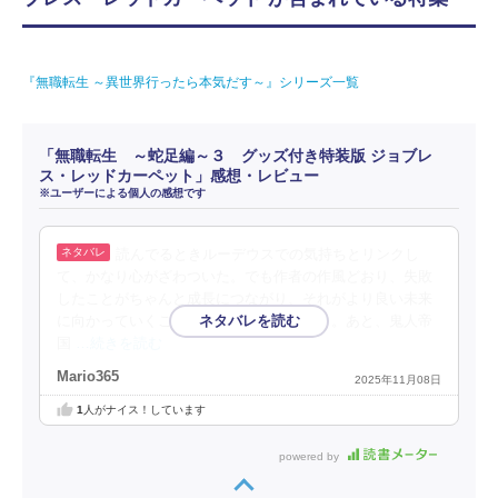
『無職転生 ～異世界行ったら本気だす～』シリーズ一覧
「無職転生 ～蛇足編～３ グッズ付き特装版 ジョブレ
ス・レッドカーペット」感想・レビュー
※ユーザーによる個人の感想です
読んでるときルーデウスでの気持ちとリンクし
て、かなり心がざわついた。でも作者の作風どおり、失敗
したことがちゃんと成長につながり、それがより良い未来
に向かっていくことが書かれて本当に好き。あと、鬼人帝
国
…続きを読む
Mario365
2025年11月08日
1
人がナイス！しています
powered by