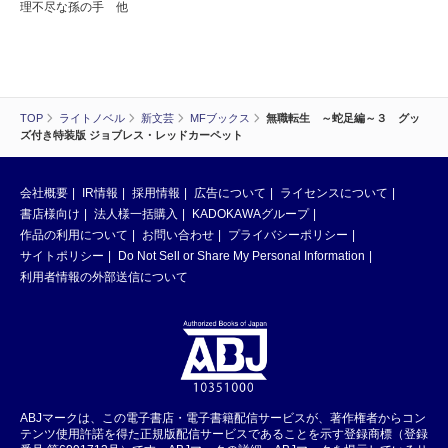
理不尽な孫の手 他
TOP
ライトノベル
新文芸
MFブックス
無職転生 ～蛇足編～３ グッ
ズ付き特装版 ジョブレス・レッドカーペット
会社概要
IR情報
採用情報
広告について
ライセンスについて
書店様向け
法人様一括購入
KADOKAWAグループ
作品の利用について
お問い合わせ
プライバシーポリシー
サイトポリシー
Do Not Sell or Share My Personal Information
利用者情報の外部送信について
ABJマークは、この電子書店・電子書籍配信サービスが、著作権者からコン
テンツ使用許諾を得た正規版配信サービスであることを示す登録商標（登録