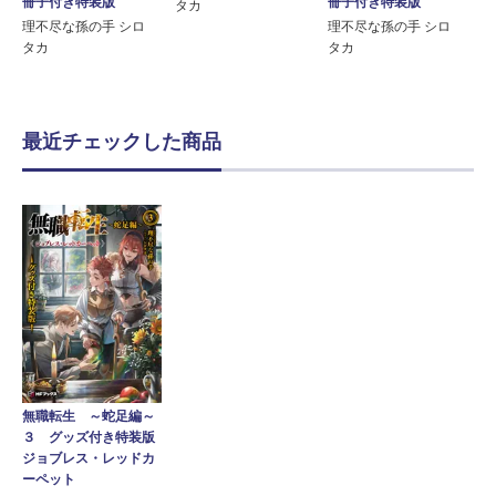
冊子付き特装版
冊子付き特装版
タカ
理不尽な孫の手 シロ
理不尽な孫の手 シロ
タカ
タカ
最近チェックした商品
無職転生 ～蛇足編～
３ グッズ付き特装版
ジョブレス・レッドカ
ーペット