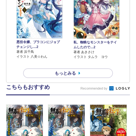
悪役令嬢、ブラコンにジョブ
私、蜘蛛なモンスターをテイ
チェンジし…2
ムしたので…2
著者 浜千鳥
著者 あきさけ
イラスト 八美☆わん
イラスト タムラ ヨウ
もっとみる
こちらもおすすめ
Recommended by