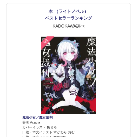
本 （ライトノベル）
ベストセラーランキング
KADOKAWA調べ
1位
魔法少女ノ魔女裁判
著者 Acacia
カバーイラスト 梅まろ
口絵・本文イラスト すがわら おむ
口絵・本文イラスト maruchi