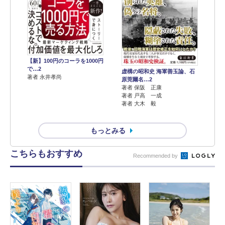
【新】100円のコーラを1000円
で…2
虚構の昭和史 海軍善玉論、石
著者 永井孝尚
原莞爾名…2
著者 保阪 正康
著者 戸高 一成
著者 大木 毅
もっとみる
こちらもおすすめ
Recommended by