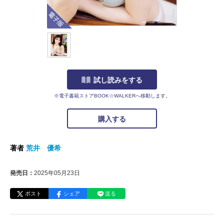
電子版
試し読みをする
※電子書籍ストアBOOK☆WALKERへ移動します。
購入する
著者
荒井 優希
発売日：
2025年05月23日
ポスト
シェア
送る