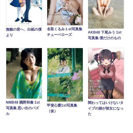
名取くるみ１st写真集
無貌の君へ、白紙の僕
AKB48 下尾みう 1st
チューベローズ
より
写真集 僕だけのもの
NMB48 隅野和奏 1st
関わってはいけないタ
甲斐心愛1st写真集
写真集 思い出のパズ
イプの娘が彼女になっ
（仮）
ル
た