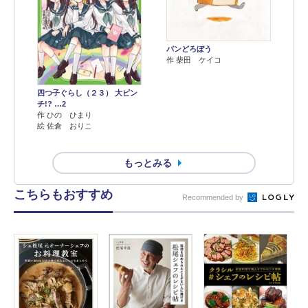
パンどろぼう
作 柴田 ケイコ
四つ子ぐらし（２３） 大ピン
チ!? …2
作 ひの ひまり
絵 佐倉 おりこ
もっとみる
こちらもおすすめ
Recommended by