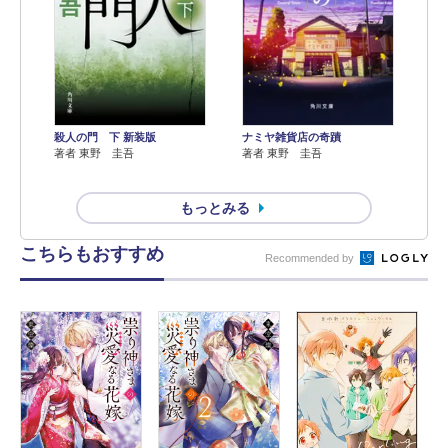
殺人の門 下 新装版
ナミヤ雑貨店の奇蹟
著者 東野 圭吾
著者 東野 圭吾
もっとみる
こちらもおすすめ
Recommended by