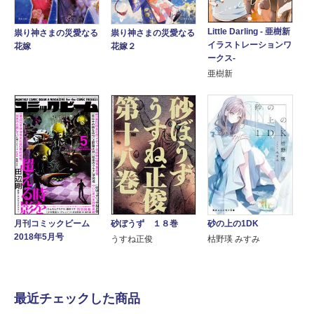
Little Darling - 亜樹新
祟り神さまの災愛なる
祟り神さまの災愛なる
イラストレーションワ
花嫁
花嫁２
ークス-
亜樹新
砂の上の1DK
月刊コミックビーム
砂ぼうず １８巻
2018年5月号
枯野瑛 みすみ
うすね正俊
最近チェックした商品