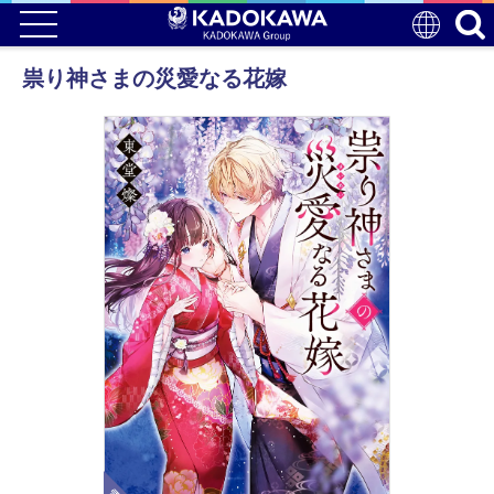
祟り神さまの災愛なる花嫁
電子版