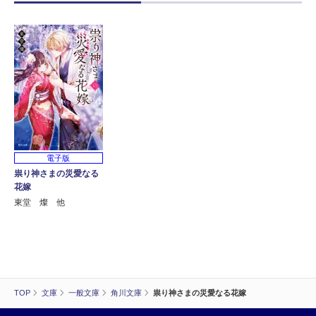
電子版
祟り神さまの災愛なる
花嫁
東堂 燦 他
TOP
文庫
一般文庫
角川文庫
祟り神さまの災愛なる花嫁