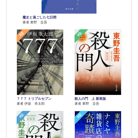
魔女と過ごした七日間
著者 東野 圭吾
2位
3位
７７７ トリプルセブン
殺人の門 上 新装版
著者 伊坂 幸太郎
著者 東野 圭吾
4位
5位