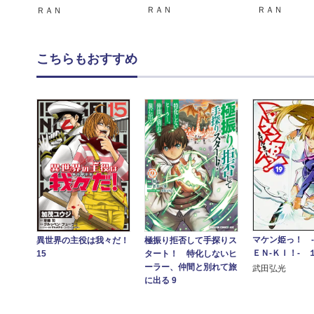
ＲＡＮ
ＲＡＮ
ＲＡＮ
こちらもおすすめ
マケン姫っ！ 
異世界の主役は我々だ！
極振り拒否して手探りス
ＥＮ‐ＫＩ！‐ 
15
タート！ 特化しないヒ
ーラー、仲間と別れて旅
武田弘光
に出る 9