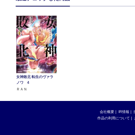
女神敗北 転生のヴァラ
ノワ 4
ＲＡＮ
会社概要
IR情報
作品の利用について