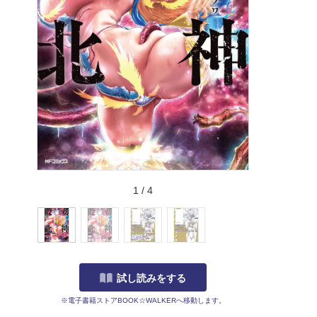
1
/
4
試し読みをする
※電子書籍ストアBOOK☆WALKERへ移動します。