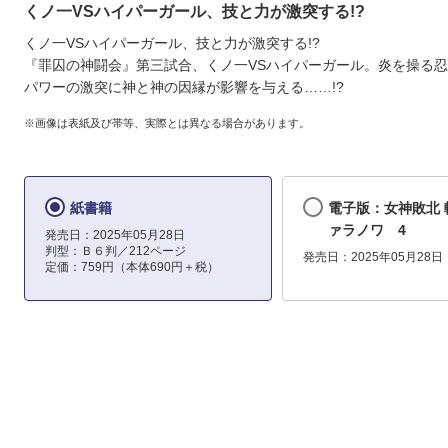
くノ一VSハイパーガール、技と力が激突する!?
くノ一VSハイパーガール、技と力が激突する!?
『罪囚の神闘会』第三試合、くノ一VSハイパーガール。炎を操る
パワーの激突に神と神の因縁が影響を与える……!?
※画像は表紙及び帯等、実際とは異なる場合があります。
紙書籍
電子版：女神敗北 
ァラノワ 4
発売日：2025年05月28日
判型：Ｂ６判／212ページ
発売日：2025年05月28日
定価：759円（本体690円＋税）