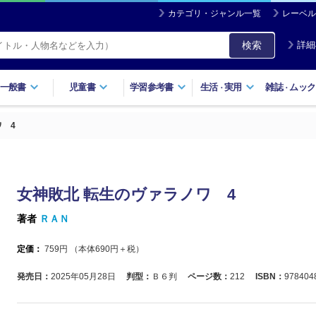
カテゴリ・ジャンル一覧
レーベル
検索
詳細
一般書
児童書
学習参考書
生活
実用
雑誌
ムック
・
・
 4
女神敗北 転生のヴァラノワ 4
著者
ＲＡＮ
定価：
759
円 （本体
690
円＋税）
発売日：
2025年05月28日
判型：
Ｂ６判
ページ数：
212
ISBN：
978404