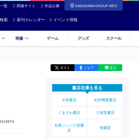
一覧
関連サイト
作品公募
KADOKAWA GROUP INFO
検索
新刊カレンダー
イベント情報
映像
ゲーム
グッズ
スクール
ポスト
シェア
送る
書店在庫を見る
大垣書店
紀伊國屋書店
くまざわ書店
三省堂書店
8114974
丸善ジュンク堂書
有隣堂
店