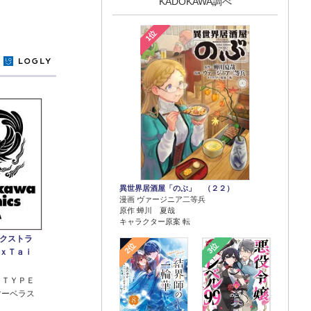
KADOKAWA調べ
1位
y
異世界居酒屋「のぶ」 （２２）
漫画 ヴァージニア二等兵
原作 蝉川 夏哉
キャラクター原案 転
エクストラ
2位
3位
ｘＴａｉ
 ＴＹＰＥ
マーベラス