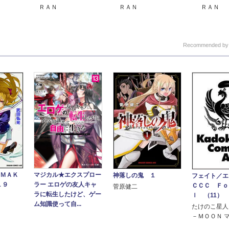
ＲＡＮ
ＲＡＮ
ＲＡＮ
Recommended b
‐ＭＡＫ
マジカル★エクスプロー
神落しの鬼 １
フェイト／
１９
ラー エロゲの友人キャ
ＣＣＣ Ｆｏ
菅原健二
ラに転生したけど、ゲー
ｌ （11）
ム知識使って自...
たけのこ星人
－ＭＯＯＮ 