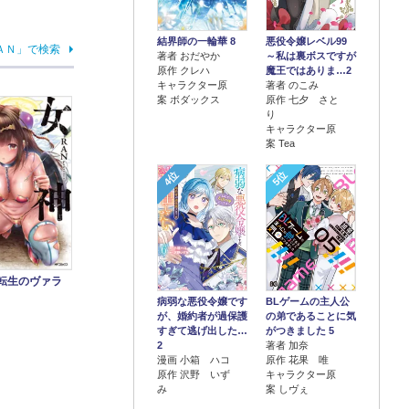
結界師の一輪華 8
悪役令嬢レベル99
ＡＮ」で検索
著者 おだやか
～私は裏ボスですが
原作 クレハ
魔王ではありま…2
キャラクター原
著者 のこみ
案 ボダックス
原作 七夕 さと
り
キャラクター原
案 Tea
4位
5位
 転生のヴァラ
病弱な悪役令嬢です
BLゲームの主人公
が、婚約者が過保護
の弟であることに気
すぎて逃げ出した…
がつきました 5
2
著者 加奈
漫画 小箱 ハコ
原作 花果 唯
原作 沢野 いず
キャラクター原
み
案 しヴぇ