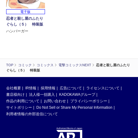
電子版
忍者と殺し屋のふたり
ぐらし（５） 特装版
ハンバーガー
TOP
コミック
コミックス
電撃コミックスNEXT
忍者と殺し屋のふたり
ぐらし（５） 特装版
会社概要
IR情報
採用情報
広告について
ライセンスについて
書店様向け
法人様一括購入
KADOKAWAグループ
作品の利用について
お問い合わせ
プライバシーポリシー
サイトポリシー
Do Not Sell or Share My Personal Information
利用者情報の外部送信について