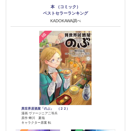
本 （コミック）
ベストセラーランキング
KADOKAWA調べ
1位
異世界居酒屋「のぶ」 （２２）
漫画 ヴァージニア二等兵
原作 蝉川 夏哉
キャラクター原案 転