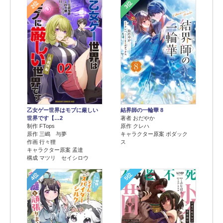
2位
3位
乙女ゲー世界はモブに厳しい
結界師の一輪華 8
世界です【…2
著者 おだやか
制作 FTops
原作 クレハ
原作 三嶋 与夢
キャラクター原案 ボダック
作画 行々狸
ス
キャラクター原案 孟達
構成 マツリ セイシロウ
4位
5位