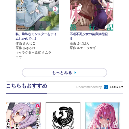
不老不死少女の苗床旅行記
私、蜘蛛なモンスターをテイ
５
ムしたので…2
漫画 ふじはん
作画 さんねこ
原作 ルナ・ウサギ
原作 あきさけ
キャラクター原案 タムラ
ヨウ
もっとみる
こちらもおすすめ
Recommended by