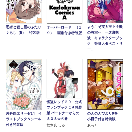
ようこそ実力至上主義
忍者と殺し屋のふたり
オーバーロード （１
の教室へ 一之瀬帆
ぐらし（5） 特装版
９） 画集付き特装版
波 キャラクターブッ
ク 等身大タペストリ
ー...
怪盗レッド２０ 公式
ファンブックつき特装
版 パートナーからの
のんのんびより9巻
外科医エリーゼ14 イ
ＳＯＳ☆の巻
小冊子付き特装版
ラストブック＆シール
付き特装版
秋木真 しゅー
あっと