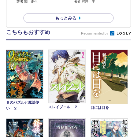
著者 肘井 学
著者 関 正生
もっとみる
こちらもおすすめ
Recommended by
９のパズルと魔法使
スレイプニル ２
目には目を
い ２