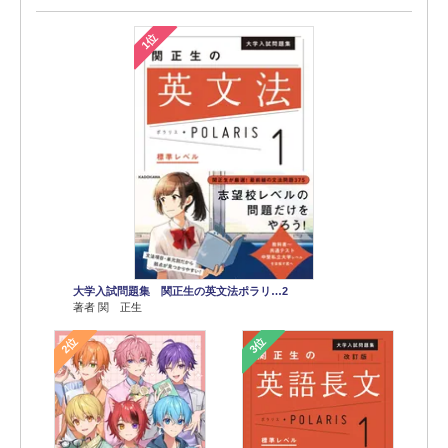
1位
大学入試問題集 関正生の英文法ポラリ…2
著者 関 正生
2位
3位