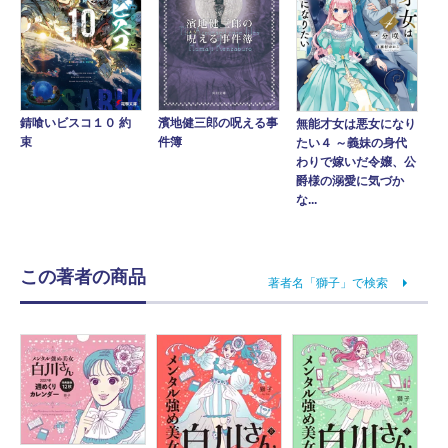
錆喰いビスコ１０ 約
濱地健三郎の呪える事
無能才女は悪女になり
束
件簿
たい４ ～義妹の身代
わりで嫁いだ令嬢、公
爵様の溺愛に気づか
な...
この著者の商品
著者名「獅子」で検索