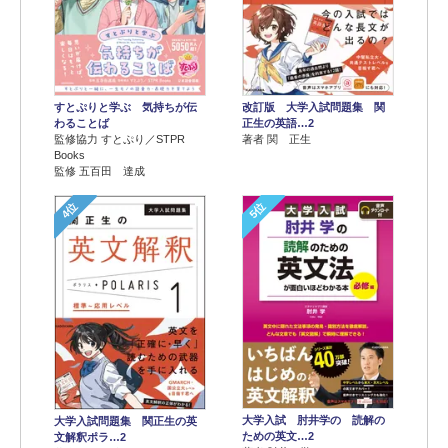
すとぷりと学ぶ 気持ちが伝
改訂版 大学入試問題集 関
わることば
正生の英語…2
監修協力 すとぷり／STPR
著者 関 正生
Books
監修 五百田 達成
4位
5位
大学入試 肘井学の 読解の
大学入試問題集 関正生の英
ための英文…2
文解釈ポラ…2